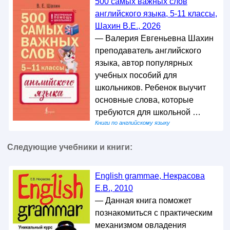
500 самых важных слов
английского языка, 5-11 классы,
Шахин В.Е., 2026
— Валерия Евгеньевна Шахин
преподаватель английского
языка, автор популярных
учебных пособий для
школьников. Ребенок выучит
основные слова, которые
требуются для школьной …
Книги по английскому языку
Следующие учебники и книги:
English grammae, Некрасова
Е.В., 2010
— Данная книга поможет
познакомиться с практическим
механизмом овладения