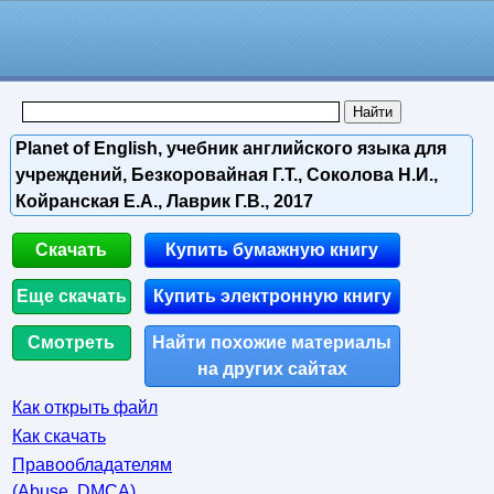
Planet of English, учебник английского языка для
учреждений, Безкоровайная Г.Т., Соколова Н.И.,
Койранская Е.А., Лаврик Г.В., 2017
Скачать
Купить бумажную книгу
Еще скачать
Купить электронную книгу
Смотреть
Найти похожие материалы
на других сайтах
Как открыть файл
Как скачать
Правообладателям
(Abuse, DMСA)