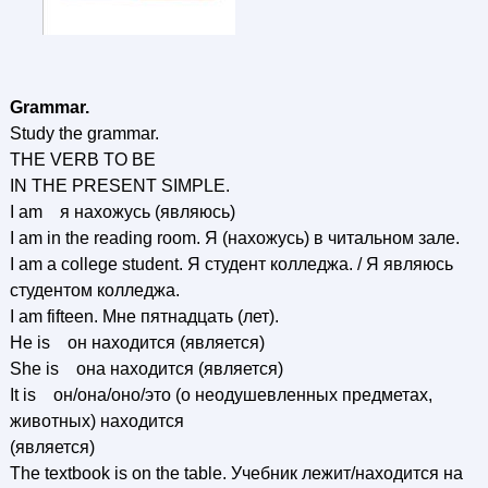
Grammar.
Study the grammar.
THE VERB TO BE
IN THE PRESENT SIMPLE.
I am я нахожусь (являюсь)
I am in the reading room. Я (нахожусь) в читальном зале.
I am a college student. Я студент колледжа. / Я являюсь
студентом колледжа.
I am fifteen. Мне пятнадцать (лет).
Не is он находится (является)
She is она находится (является)
It is он/она/оно/это (о неодушевленных предметах,
животных) находится
(является)
The textbook is on the table. Учебник лежит/находится на