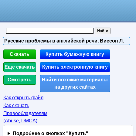
Русские проблемы в английской речи, Виссон Л.
Скачать
Купить бумажную книгу
Еще скачать
Купить электронную книгу
Смотреть
Найти похожие материалы
на других сайтах
Как открыть файл
Как скачать
Правообладателям
(Abuse, DMСA)
Подробнее о кнопках "Купить"