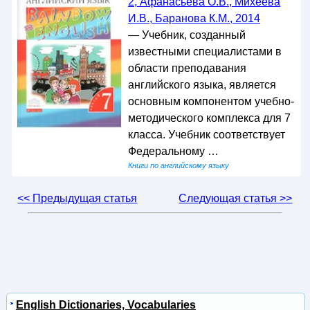
2, Афанасьева О.В., Михеева
И.В., Баранова К.М., 2014
— Учебник, созданный
известными специалистами в
области преподавания
английского языка, является
основным компонентом учебно-
методического комплекса для 7
класса. Учебник соответствует
Федеральному …
Книги по английскому языку
<< Предыдущая статья
Следующая статья >>
English Dictionaries, Vocabularies