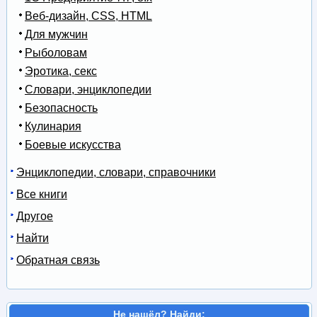
Веб-дизайн, CSS, HTML
Для мужчин
Рыболовам
Эротика, секс
Словари, энциклопедии
Безопасность
Кулинария
Боевые искусства
Энциклопедии, словари, справочники
Все книги
Другое
Найти
Обратная связь
Не нашёл? Найди: