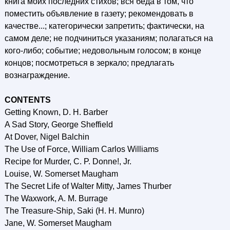
книга моих последних стихов; вся беда в том, что
поместить объявление в газету; рекомендовать в
качестве...; категорически запретить; фактически, на
самом деле; не подчиниться указаниям; полагаться на
кого-либо; событие; недовольным голосом; в конце
концов; посмотреться в зеркало; предлагать
вознаграждение.
CONTENTS
Getting Known, D. H. Barber
A Sad Story, George Sheffield
At Dover, Nigel Balchin
The Use of Force, William Carlos Williams
Recipe for Murder, С. P. Donne!, Jr.
Louise, W. Somerset Maugham
The Secret Life of Walter Mitty, James Thurber
The Waxwork, A. M. Burrage
The Treasure-Ship, Saki (H. H. Munro)
Jane, W. Somerset Maugham