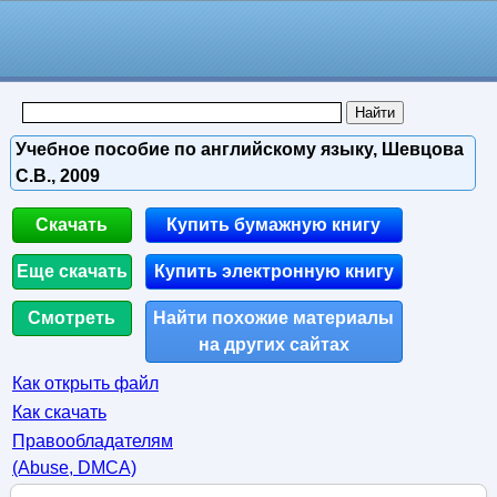
Учебное пособие по английскому языку, Шевцова
С.В., 2009
Скачать
Купить бумажную книгу
Еще скачать
Купить электронную книгу
Смотреть
Найти похожие материалы
на других сайтах
Как открыть файл
Как скачать
Правообладателям
(Abuse, DMСA)