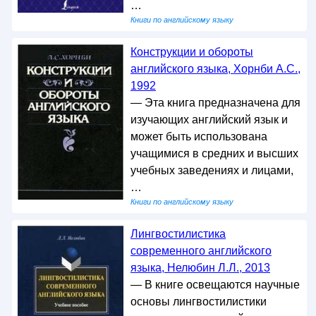
…
Книги по английскому языку
Конструкции и обороты
английского языка, Хорнби А.С.,
1992
— Эта книга предназначена для
изучающих английский язык и
может быть использована
учащимися в средних и высших
учебных заведениях и лицами,
…
Книги по английскому языку
Лингвостилистика
современного английского
языка, Нелюбин Л.Л., 2013
— В книге освещаются научные
основы лингвостилистики