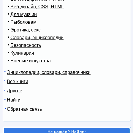
Веб-дизайн, CSS, HTML
Для мужчин
Рыболовам
Эротика, секс
Словари, энциклопедии
Безопасность
Кулинария
Боевые искусства
Энциклопедии, словари, справочники
Все книги
Другое
Найти
Обратная связь
Не нашёл? Найди: