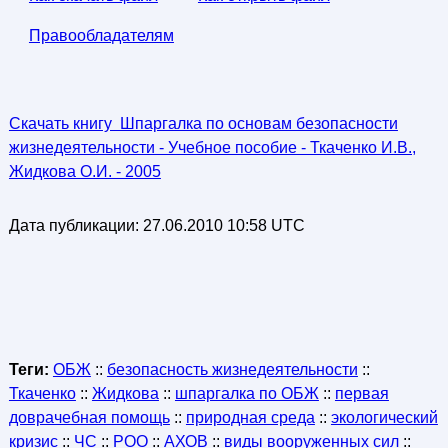
Правообладателям
Скачать книгу Шпаргалка по основам безопасности
жизнедеятельности - Учебное пособие - Ткаченко И.В.,
Жидкова О.И. - 2005
Дата публикации:
27.06.2010 10:58 UTC
Теги:
ОБЖ
::
безопасность жизнедеятельности
::
Ткаченко
::
Жидкова
::
шпаргалка по ОБЖ
::
первая
доврачебная помощь
::
природная среда
::
экологический
кризис
::
ЧС
::
РОО
::
АХОВ
::
виды вооруженных сил
::