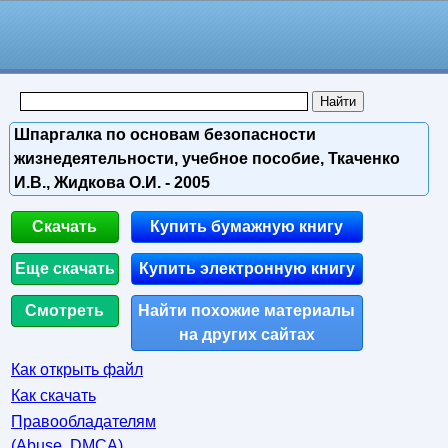
Шпаргалка по основам безопасности
жизнедеятельности, учебное пособие, Ткаченко
И.В., Жидкова О.И. - 2005
Скачать
Купить бумажную книгу
Еще скачать
Купить электронную книгу
Смотреть
Найти похожие материалы
на других сайтах
Как открыть файл
Как скачать
Правообладателям
(Abuse, DMСA)