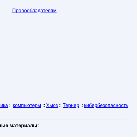
Правообладателям
ика
::
компьютеры
::
Хьюз
::
Тернер
::
кибербезопасность
бные материалы: