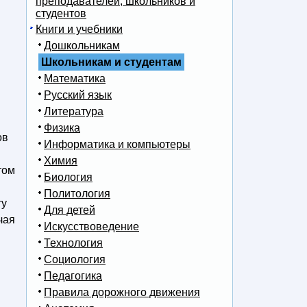
преподавателей, школьников и
студентов
Книги и учебники
Дошкольникам
Школьникам и студентам
Математика
Русский язык
Литература
Физика
ов
Информатика и компьютеры
Химия
том
Биология
Политология
ту
Для детей
чая
Искусствоведение
Технология
Социология
Педагогика
Правила дорожного движения