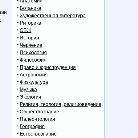
Анатомия
Ботаника
нии
Художественная литература
х
Риторика
ОБЖ
История
Черчение
Психология
Философия
Право и юриспруденция
Астрономия
Физкультура
Музыка
Экология
Религия, теология, религиоведение
Обществознание
Палеонтология
География
Естествознание