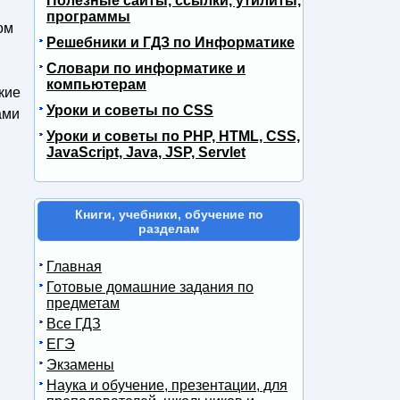
Полезные сайты, ссылки, утилиты,
программы
ом
Решебники и ГДЗ по Информатике
Словари по информатике и
компьютерам
кие
Уроки и советы по CSS
ами
Уроки и советы по PHP, HTML, CSS,
JavaScript, Java, JSP, Servlet
Книги, учебники, обучение по
разделам
Главная
Готовые домашние задания по
предметам
Все ГДЗ
ЕГЭ
Экзамены
Наука и обучение, презентации, для