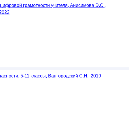
 цифровой грамотности учителя, Анисимова Э.С.,
 2022
сности, 5-11 классы, Вангородский С.Н., 2019