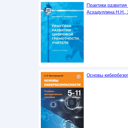
Практики развития
Асхадуллина Н.Н.,
Основы кибербезопа