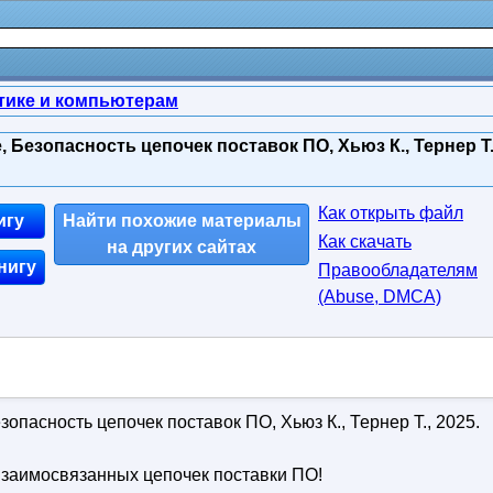
тике и компьютерам
Безопасность цепочек поставок ПО, Хьюз К., Тернер Т.
Как открыть файл
игу
Найти похожие материалы
Как скачать
на других сайтах
нигу
Правообладателям
(Abuse, DMСA)
пасность цепочек поставок ПО, Хьюз К., Тернер Т., 2025.
заимосвязанных цепочек поставки ПО!