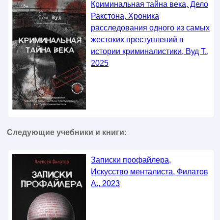
Криминальная тайна века, Дело
Ракстона, Хроника
расследования одного из самых
жестоких преступлений в
истории криминалистики, Вуд Т.,
2025
Следующие учебники и книги:
Записки профайлера,
Искусство менталиста, Филатов
А., 2023