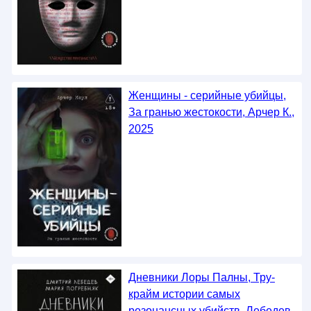
Женщины - серийные убийцы,
За гранью жестокости, Арчер К.,
2025
Дневники Лоры Палны, Тру-
крайм истории самых
резонансных убийств, Лебедев