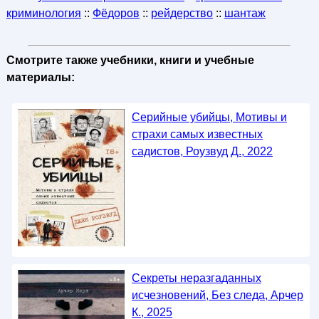
криминология
::
Фёдоров
::
рейдерство
::
шантаж
Смотрите также учебники, книги и учебные
материалы:
Серийные убийцы, Мотивы и
страхи самых известных
садистов, Роузвуд Д., 2022
Секреты неразгаданных
исчезновений, Без следа, Арчер
К., 2025