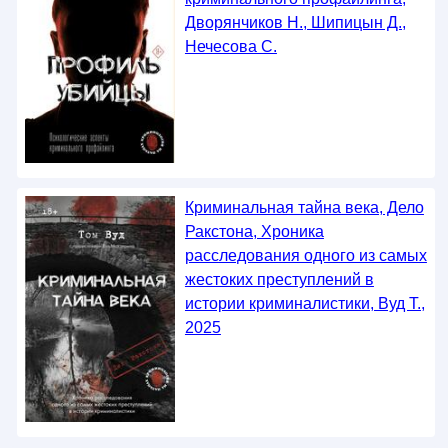
Дворянчиков Н., Шипицын Д.,
Нечесова С.
Криминальная тайна века, Дело
Ракстона, Хроника
расследования одного из самых
жестоких преступлений в
истории криминалистики, Вуд Т.,
2025