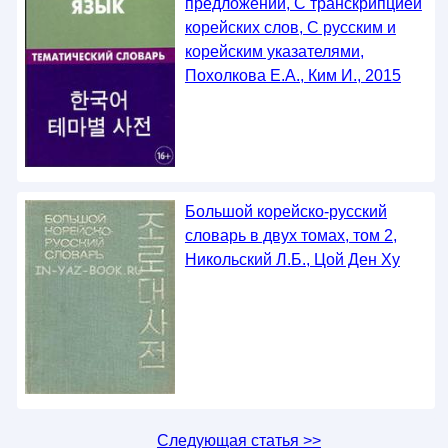
предложений, С транскрипцией
корейских слов, С русским и
корейским указателями,
Похолкова Е.А., Ким И., 2015
Большой корейско-русский
словарь в двух томах, том 2,
Никольский Л.Б., Цой Ден Ху
Следующая статья >>