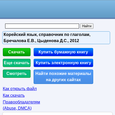
Корейский язык, справочник по глаголам,
Бречалова Е.В., Цыденова Д.С., 2012
Скачать
Купить бумажную книгу
Еще скачать
Купить электронную книгу
Смотреть
Найти похожие материалы
на других сайтах
Как открыть файл
Как скачать
Правообладателям
(Abuse, DMСA)