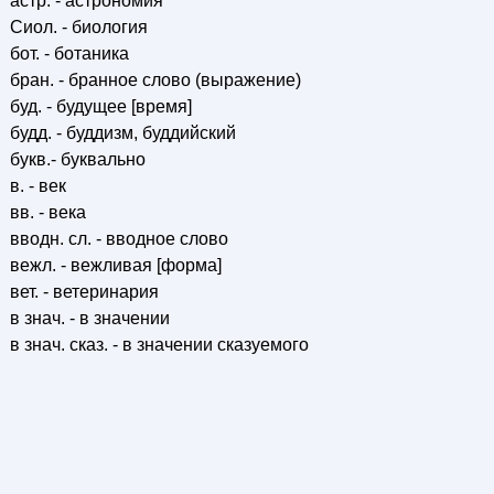
астр. - астрономия
Сиол. - биология
бот. - ботаника
бран. - бранное слово (выражение)
буд. - будущее [время]
будд. - буддизм, буддийский
букв.- буквально
в. - век
вв. - века
вводн. cл. - вводное слово
вежл. - вежливая [форма]
вет. - ветеринария
в знач. - в значении
в знач. сказ. - в значении сказуемого