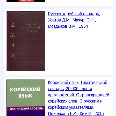
Русско-корейский словарь,
Усатов Д.М., Мазур Ю.Н.,
Моздыков В.М., 1954
Корейский язык, Тематический
словарь, 20 000 слов и
предложений, С транскрипцией
корейских слов, С русским и
корейским указателями,
Похолкова Е.А., Ким И., 2015