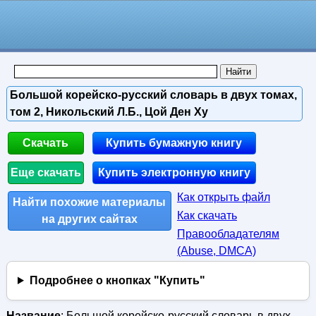
Большой корейско-русский словарь в двух томах,
том 2, Никольский Л.Б., Цой Ден Ху
Скачать
Купить бумажную книгу
Еще скачать
Купить электронную книгу
Как открыть файл
Найти похожие материалы
Как скачать
на других сайтах
Правообладателям
(Abuse, DMСA)
Подробнее о кнопках "Купить"
Название
: Большой корейско-русский словарь в двух