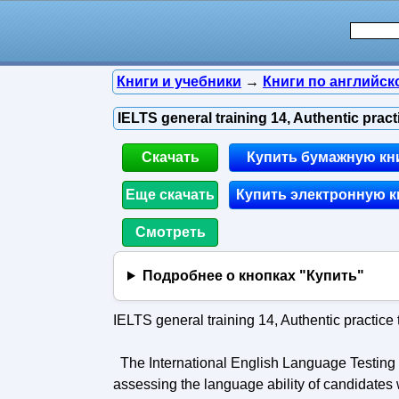
Книги и учебники
→
Книги по английск
IELTS general training 14, Authentic pract
Скачать
Купить бумажную кн
Еще скачать
Купить электронную к
Смотреть
Подробнее о кнопках "Купить"
IELTS general training 14, Authentic practice 
The International English Language Testing 
assessing the language ability of candidates