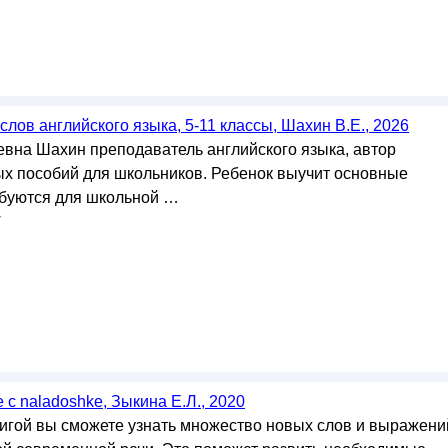
лов английского языка, 5-11 классы, Шахин В.Е., 2026
вна Шахин преподаватель английского языка, автор
х пособий для школьников. Ребенок выучит основные
ебуются для школьной …
у
с naladoshke, Зыкина Е.Л., 2020
нигой вы сможете узнать множество новых слов и выражени