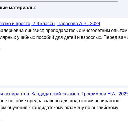
бные материалы:
атко и просто, 2-4 классы, Тарасова А.В., 2024
алерьевна лингвист, преподаватель с многолетним опытом
улярных учебных пособий для детей и взрослых. Перед вам
у
я аспирантов, Кандидатский экзамен, Трофимова Н.А., 202
ое пособие предназначено для подготовки аспирантов
орм обучения к кандидатскому экзамену по английскому
у