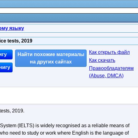
ому языку
ice tests, 2019
Как открыть файл
игу
Найти похожие материалы
Как скачать
на других сайтах
нигу
Правообладателям
(Abuse, DMСA)
tests, 2019.
System (IELTS) is widely recognised as a reliable means of
 who need to study or work where English is the language of