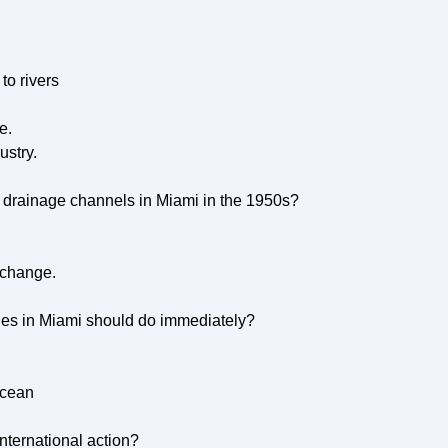
to rivers
e.
ustry.
drainage channels in Miami in the 1950s?
e change.
ties in Miami should do immediately?
ocean
international action?