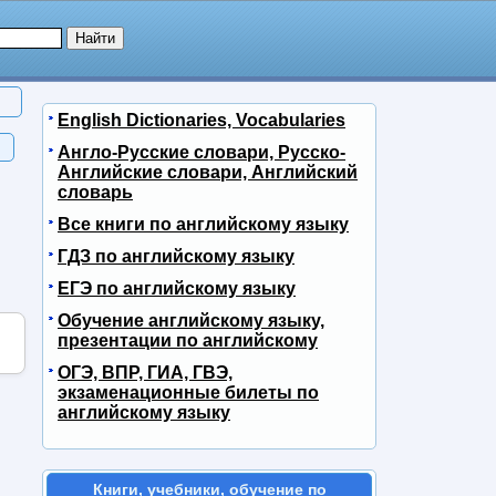
English Dictionaries, Vocabularies
Англо-Русские словари, Русско-
Английские словари, Английский
словарь
Все книги по английскому языку
ГДЗ по английскому языку
ЕГЭ по английскому языку
Обучение английскому языку,
презентации по английскому
ОГЭ, ВПР, ГИА, ГВЭ,
экзаменационные билеты по
английскому языку
Книги, учебники, обучение по