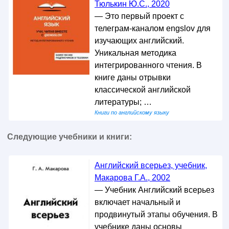
Тюлькин Ю.С., 2020
— Это первый проект с
телеграм-каналом engslov для
изучающих английский.
Уникальная методика
интегрированного чтения. В
книге даны отрывки
классической английской
литературы; …
Книги по английскому языку
Следующие учебники и книги:
Английский всерьез, учебник,
Макарова Г.А., 2002
— Учебник Английский всерьез
включает начальный и
продвинутый этапы обучения. В
учебнике даны основы