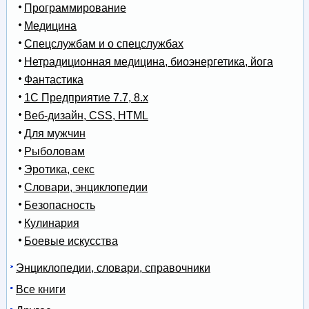
Программирование
Медицина
Спецслужбам и о спецслужбах
Нетрадиционная медицина, биоэнергетика, йога
Фантастика
1С Предприятие 7.7, 8.x
Веб-дизайн, CSS, HTML
Для мужчин
Рыболовам
Эротика, секс
Словари, энциклопедии
Безопасность
Кулинария
Боевые искусства
Энциклопедии, словари, справочники
Все книги