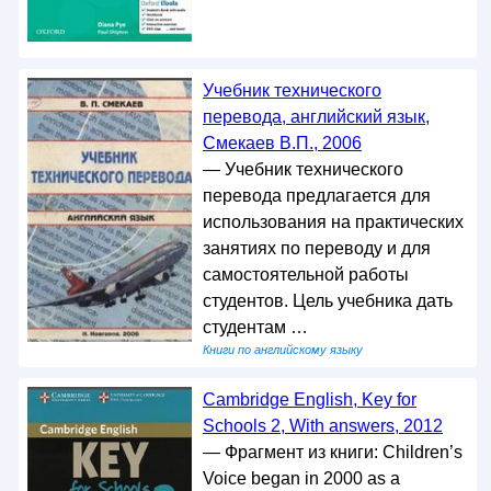
Учебник технического
перевода, английский язык,
Смекаев В.П., 2006
— Учебник технического
перевода предлагается для
использования на практических
занятиях по переводу и для
самостоятельной работы
студентов. Цель учебника дать
студентам …
Книги по английскому языку
Cambridge English, Key for
Schools 2, With answers, 2012
— Фрагмент из книги: Children’s
Voice began in 2000 as a