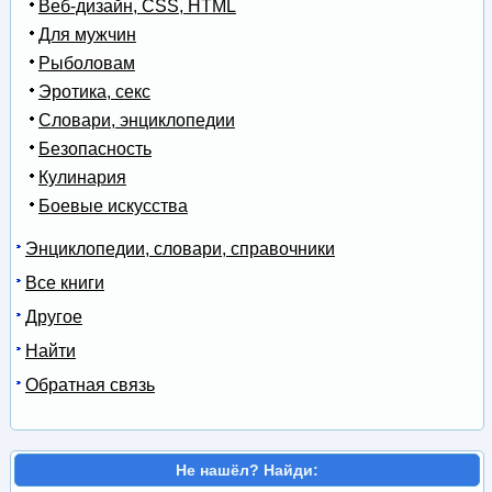
Веб-дизайн, CSS, HTML
Для мужчин
Рыболовам
Эротика, секс
Словари, энциклопедии
Безопасность
Кулинария
Боевые искусства
Энциклопедии, словари, справочники
Все книги
Другое
Найти
Обратная связь
Не нашёл? Найди: