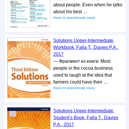
about people. Even when he talks
about his best …
Книги по английскому языку
Solutions Upper-Intermediate,
Workbook, Falla T., Davies P.A.,
2017
— Фрагмент из книги: Most
people in the cocoa business
used to laugh at the idea that
farmers could have their …
Книги по английскому языку
Solutions Upper-Intermediate,
Student’s Book, Falla T., Davies
P.A., 2017