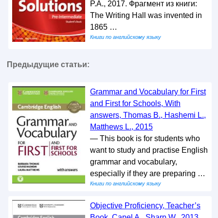
P.A., 2017. Фрагмент из книги:
The Writing Hall was invented in
1865 …
Книги по английскому языку
Предыдущие статьи:
Grammar and Vocabulary for First
and First for Schools, With
answers, Thomas B., Hashemi L.,
Matthews L., 2015
— This book is for students who
want to study and practise English
grammar and vocabulary,
especially if they are preparing …
Книги по английскому языку
Objective Proficiency, Teacher’s
Book, Capel A., Sharp W., 2013