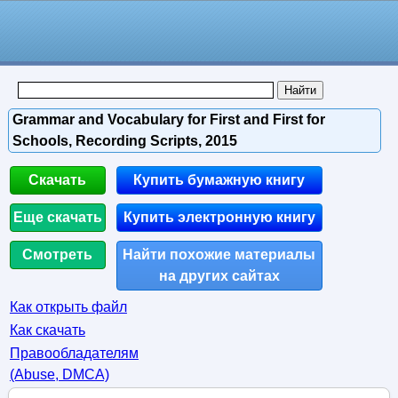
Grammar and Vocabulary for First and First for
Schools, Recording Scripts, 2015
Скачать
Купить бумажную книгу
Еще скачать
Купить электронную книгу
Смотреть
Найти похожие материалы
на других сайтах
Как открыть файл
Как скачать
Правообладателям
(Abuse, DMСA)