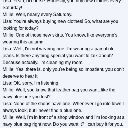
Lisa: Yeah, of course. Honestly, you buy new clothes every
Saturday!
Millie: Well, nearly every Saturday.
Lisa: You're always buying new clothes! So, what are you
looking for today?
Millie: One of those new skirts. You know, like everyone's
wearing this autumn.
Lisa: Well, I'm not wearing one. I'm wearing a pair of old
jeans. Is there anything special you want to talk about?
Because actually. I'm cleaning my room.
Millie: Yes, there is, only you're being so impatient, you don't
deserve to hear it.
Lisa: OK, sorry. I'm listening.
Millie: Well, you know that leather bag you want, like the
navy blue one you lost?
Lisa: None of the shops have one. Whenever I go into town I
always look, but I never find a blue one.
Millie: Well, I'm in front of a shop window and I'm looking at a
navy blue bag right now. Do you want it? I can buy it for you.