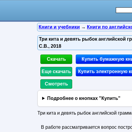
Книги и учебники
→
Книги по английск
Три кита и девять рыбок английской г
С.В., 2018
Скачать
Купить бумажную кн
Еще скачать
Купить электронную к
Смотреть
Подробнее о кнопках "Купить"
Три кита и девять рыбок английской грамм
В работе рассматривается вопрос постро