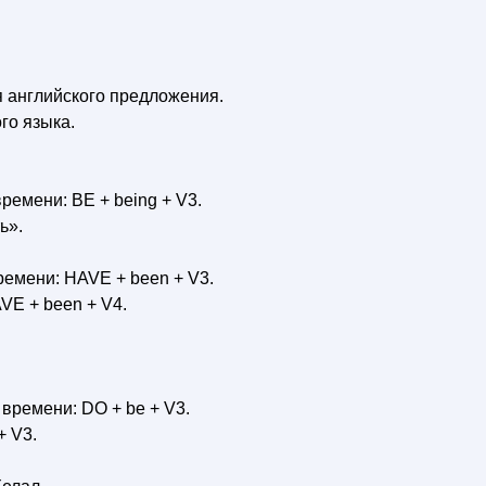
я английского предложения.
го языка.
ремени: BE + being + V3.
ь».
емени: HAVE + been + V3.
E + been + V4.
времени: DO + be + V3.
+ V3.