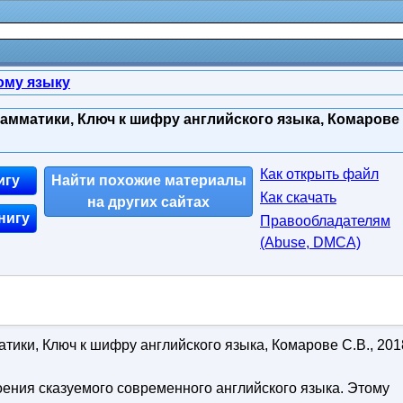
ому языку
рамматики, Ключ к шифру английского языка, Комарове
Как открыть файл
игу
Найти похожие материалы
Как скачать
на других сайтах
нигу
Правообладателям
(Abuse, DMСA)
атики, Ключ к шифру английского языка, Комарове С.В., 201
ения сказуемого современного английского языка. Этому