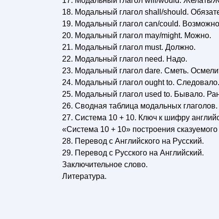
17. Модальный глагол will/would. Желать/
18. Модальный глагол shall/should. Обязат
19. Модальный глагол can/could. Возможно
20. Модальный глагол may/might. Можно.
21. Модальный глагол must. Должно.
22. Модальный глагол need. Надо.
23. Модальный глагол dare. Сметь. Осмели
24. Модальный глагол ought to. Следовало
25. Модальный глагол used to. Бывало. Ра
26. Сводная таблица модальных глаголов.
27. Система 10 + 10. Ключ к шифру английс
«Система 10 + 10» построения сказуемого 
28. Перевод с Английского на Русский.
29. Перевод с Русского на Английский.
Заключительное слово.
Литература.