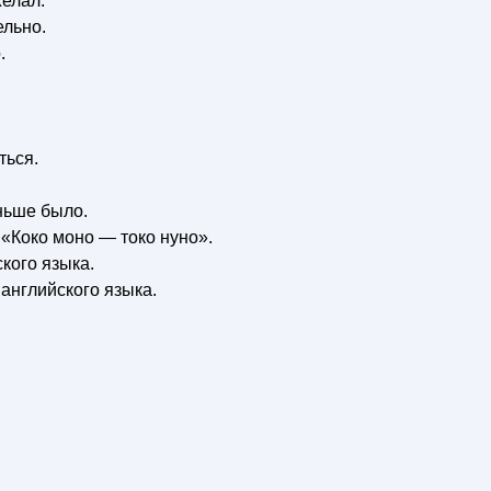
Желал.
ельно.
.
ться.
.
ньше было.
 «Коко моно — токо нуно».
кого языка.
английского языка.