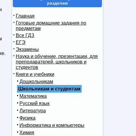
разделам
и
Главная
Готовые домашние задания по
предметам
Все ГДЗ
м
ЕГЭ
Экзамены
ке.
Наука и обучение, презентации, для
преподавателей, школьников и
студентов
Книги и учебники
Дошкольникам
Школьникам и студентам
Математика
Русский язык
Литература
Физика
Информатика и компьютеры
Химия