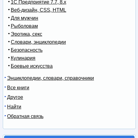
1С Предприятие 7.7, 8.x
Веб-дизайн, CSS, HTML
Для мужчин
Рыболовам
Эротика, секс
Словари, энциклопедии
Безопасность
Кулинария
Боевые искусства
Энциклопедии, словари, справочники
Все книги
Другое
Найти
Обратная связь