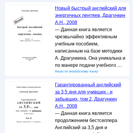
Новый быстрый английский для
энергичных лентяев, Драгункин
А.Н., 2008
— Данная книга является
чрезвычайно эффективным
учебным пособием,
написанным на базе методики
А. Драгункина. Она уникальна и
по манере подачи учебного …
Книги по английскому языку
Гарантированный английский
за 3,5 дня для учивших - и
забывших, том 2, Драгункин
А.Н., 2008
— Данная книга является
продолжением бестселлера
Английский за 3,5 дня и