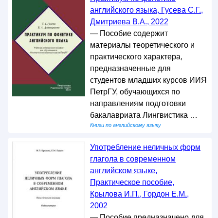
английского языка, Гусева С.Г.,
Дмитриева В.А., 2022
— Пособие содержит
материалы теоретического и
практического характера,
предназначенные для
студентов младших курсов ИИЯ
ПетрГУ, обучающихся по
направлениям подготовки
бакалавриата Лингвистика …
Книги по английскому языку
Употребление неличных форм
глагола в современном
английском языке,
Практическое пособие,
Крылова И.П., Гордон Е.М.,
2002
— Пособие предназначено для