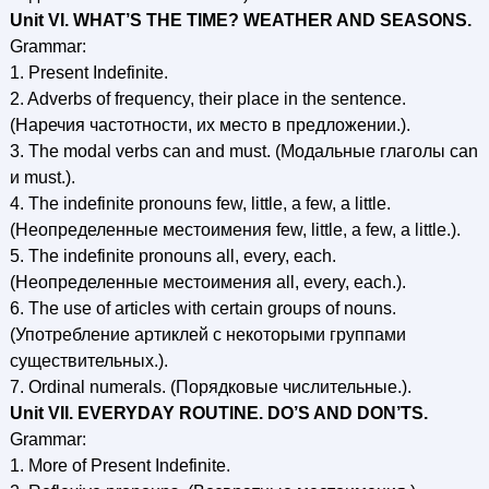
Unit VI. WHAT’S THE TIME? WEATHER AND SEASONS.
Grammar:
1. Present Indefinite.
2. Adverbs of frequency, their place in the sentence.
(Наречия частотности, их место в предложении.).
3. The modal verbs can and must. (Модальные глаголы can
и must.).
4. The indefinite pronouns few, little, a few, a little.
(Неопределенные местоимения few, little, a few, a little.).
5. The indefinite pronouns all, every, each.
(Неопределенные местоимения all, every, each.).
6. The use of articles with certain groups of nouns.
(Употребление артиклей с некоторыми группами
существительных.).
7. Ordinal numerals. (Порядковые числительные.).
Unit VII. EVERYDAY ROUTINE. DO’S AND DON’TS.
Grammar:
1. More of Present Indefinite.