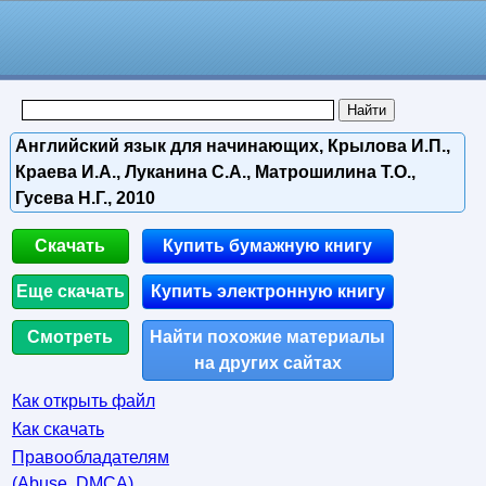
Английский язык для начинающих, Крылова И.П.,
Краева И.А., Луканина С.А., Матрошилина Т.О.,
Гусева Н.Г., 2010
Скачать
Купить бумажную книгу
Еще скачать
Купить электронную книгу
Смотреть
Найти похожие материалы
на других сайтах
Как открыть файл
Как скачать
Правообладателям
(Abuse, DMСA)