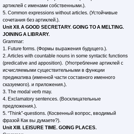
артиклей с именами собственными.).
5. Common expressions without articles. (Устойчивые
сочетания без артиклей.).
Unit XII. A GOOD SECRETARY. GOING TO A MELTING.
JOINING A LIBRARY.
Grammar:
1. Future forms. (Формы выражения будущего.).
2. Articles with countable nouns in some syntactic functions
(predicative and apposition). (Употребление артиклей с
исчисляемыми существительными в функции
предикатива (именной части составного именного
сказуемого). и приложения.).
3. The modal verb may.
4. Exclamatory sentences. (Восклицательные
предложения.).
5. “Think”-questions. (Косвенный вопрос, вводимый
фразой Как вы думаете?).
Unit XIII. LEISURE TIME. GOING PLACES.