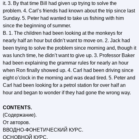
it. 3. By that time Bill had given up trying to solve the
problem. 4. Carl’s friends had known about the trip since last
Sunday. 5. Peter had wanted to take us fishing with him
since the beginning of summer.
B. 1. The children had been looking at the monkeys for
nearly half an hour but didn’t want to move on. 2. Jack had
been trying to solve the problem since morning and, though it
was lunch time, he didn’t want to give up. 3. Professor Baker
had been explaining the grammar rules for nearly an hour
when Ron finally showed up. 4. Carl had been driving since
eight o’clock in the morning and was dead tired. 5. Peter and
Carl had been looking for a petrol station for over half an
hour and began to wonder if they had gone the wrong way.
CONTENTS.
(Содержание).
От авторов.
ВВОДНО-ФОНЕТИЧЕСКИЙ КУРС.
ОСНОВНОЙ КУРС.