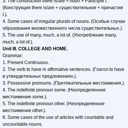
3. The construction there is/are + noun + Participle I.
(Конструкция there is/are + существительное + причастие
I.).
4. Some cases of irregular plurals of nouns. (Особые случаи
образования множественного числа существительных.).
5. The use of many, much, a lot of. (Употребление many,
much, a lot of.).
Unit III. COLLEGE AND HOME.
Grammar:
1. Present Continuous.
2. The verb to have in affirmative sentences. (Глагол to have
в утвердительных предложениях.).
3. Possessive pronouns. (Притяжательные местоимения.).
4. The indefinite pronoun some. (Неопределенное
местоимение some.).
5. The indefinite pronoun other. (Неопределенное
местоимение other.).
6. Some cases of the use of articles with countable and
uncountable nouns.