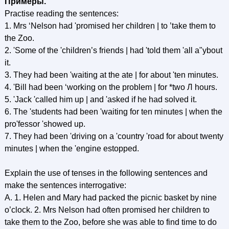
Примеры.
Practise reading the sentences:
1. Mrs ‘Nelson had 'promised her children | to ’take them to
the Zoo.
2. 'Some of the 'children’s friends | had 'told them 'all a"ybout
it.
3. They had been 'waiting at the ate | for about 'ten minutes.
4. 'Bill had been ‘working on the problem | for *two Л hours.
5. 'Jack 'called him up | and 'asked if he had solved it.
6. The 'students had been 'waiting for ten minutes | when the
pro'fessor 'showed uр.
7. They had been 'driving on a 'country 'road for about twenty
minutes | when the 'engine estopped.
Explain the use of tenses in the following sentences and
make the sentences interrogative:
A. 1. Helen and Mary had packed the picnic basket by nine
o’clock. 2. Mrs Nelson had often promised her children to
take them to the Zoo, before she was able to find time to do