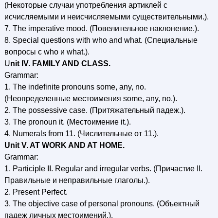
(Некоторые случаи употребления артиклей с
исчисляемыми и неисчисляемыми существительными.).
7. The imperative mood. (Повелительное наклонение.).
8. Special questions with who and what. (Специальные
вопросы c who и what.).
U
nit IV. FAMILY AND CLASS.
Grammar:
1. The indefinite pronouns some, any, no.
(Неопределенные местоимения some, any, no.).
2. The possessive case. (Притяжательный падеж.).
3. The pronoun it. (Местоимение it.).
4. Numerals from 11. (Числительные от 11.).
Unit V. AT WORK AND AT HOME.
Grammar:
1. Participle II. Regular and irregular verbs. (Причастие II.
Правильные и неправильные глаголы.).
2. Present Perfect.
3. The objective case of personal pronouns. (Объектный
падеж личных местоимений.).