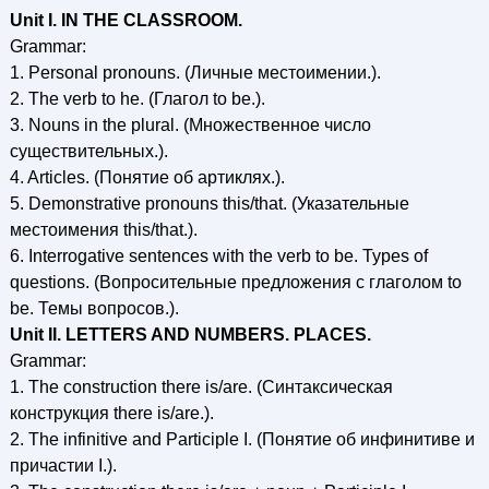
Unit I. IN THE CLASSROOM.
Grammar:
1. Personal pronouns. (Личные местоимении.).
2. The verb to he. (Глагол to be.).
3. Nouns in the plural. (Множественное число
существительных.).
4. Articles. (Понятие об артиклях.).
5. Demonstrative pronouns this/that. (Указательные
местоимения this/that.).
6. Interrogative sentences with the verb to be. Types of
questions. (Вопросительные предложения с глаголом to
be. Темы вопросов.).
Unit II. LETTERS AND NUMBERS. PLACES.
Grammar:
1. The construction there is/are. (Синтаксическая
конструкция there is/are.).
2. The infinitive and Participle I. (Понятие об инфинитиве и
причастии I.).