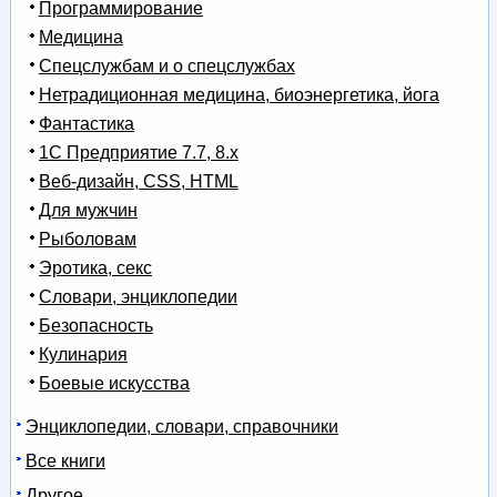
Программирование
Медицина
Спецслужбам и о спецслужбах
Нетрадиционная медицина, биоэнергетика, йога
Фантастика
1С Предприятие 7.7, 8.x
Веб-дизайн, CSS, HTML
Для мужчин
Рыболовам
Эротика, секс
Словари, энциклопедии
Безопасность
Кулинария
Боевые искусства
Энциклопедии, словари, справочники
Все книги
Другое