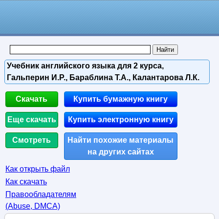
Учебник английского языка для 2 курса,
Гальперин И.Р., Бараблина Т.А., Калантарова Л.К.
Скачать
Купить бумажную книгу
Еще скачать
Купить электронную книгу
Смотреть
Найти похожие материалы
на других сайтах
Как открыть файл
Как скачать
Правообладателям
(Abuse, DMСA)