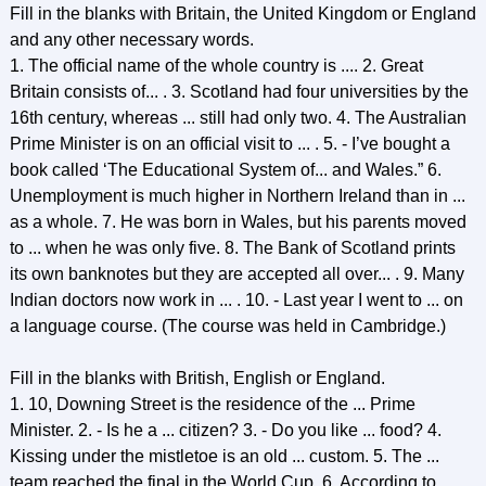
Fill in the blanks with Britain, the United Kingdom or England
and any other necessary words.
1. The official name of the whole country is .... 2. Great
Britain consists of... . 3. Scotland had four universities by the
16th century, whereas ... still had only two. 4. The Australian
Prime Minister is on an official visit to ... . 5. - I’ve bought a
book called ‘The Educational System of... and Wales.” 6.
Unemployment is much higher in Northern Ireland than in ...
as a whole. 7. He was born in Wales, but his parents moved
to ... when he was only five. 8. The Bank of Scotland prints
its own banknotes but they are accepted all over... . 9. Many
Indian doctors now work in ... . 10. - Last year I went to ... on
a language course. (The course was held in Cambridge.)
Fill in the blanks with British, English or England.
1. 10, Downing Street is the residence of the ... Prime
Minister. 2. - Is he a ... citizen? 3. - Do you like ... food? 4.
Kissing under the mistletoe is an old ... custom. 5. The ...
team reached the final in the World Cup. 6. According to ...