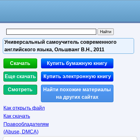
Универсальный самоучитель современного
английского языка, Ольшванг В.Н., 2011
Скачать
Купить бумажную книгу
Еще скачать
Купить электронную книгу
Смотреть
Найти похожие материалы
на других сайтах
Как открыть файл
Как скачать
Правообладателям
(Abuse, DMСA)