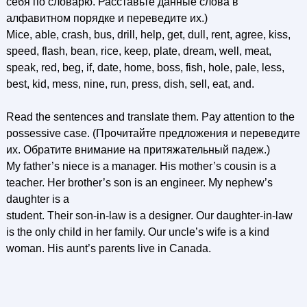
себя по словарю. Расставьте данные слова в
алфавитном порядке и переведите их.)
Mice, able, crash, bus, drill, help, get, dull, rent, agree, kiss,
speed, flash, bean, rice, keep, plate, dream, well, meat,
speak, red, beg, if, date, home, boss, fish, hole, pale, less,
best, kid, mess, nine, run, press, dish, sell, eat, and.
Read the sentences and translate them. Pay attention to the
possessive case. (Прочитайте предложения и переведите
их. Обратите внимание на притяжательный падеж.)
Му father’s niece is a manager. His mother’s cousin is a
teacher. Her brother’s son is an engineer. My nephew’s
daughter is a
student. Their son-in-law is a designer. Our daughter-in-law
is the only child in her family. Our uncle’s wife is a kind
woman. His aunt’s parents live in Canada.