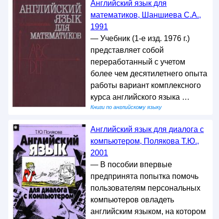
Английский язык для
математиков, Шаншиева С.А.,
1991
— Учебник (1-е изд. 1976 г.)
представляет собой
переработанный с учетом
более чем десятилетнего опыта
работы вариант комплексного
курса английского языка …
Книги по английскому языку
Английский язык для диалога с
компьютером, Полякова Т.Ю.,
2001
— В пособии впервые
предпринята попытка помочь
пользователям персональных
компьютеров овладеть
английским языком, на котором