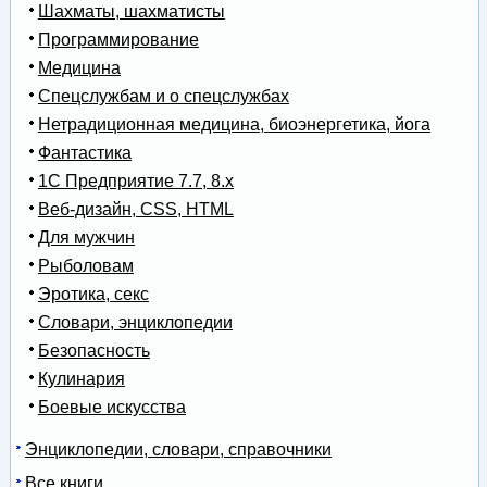
Шахматы, шахматисты
Программирование
Медицина
Спецслужбам и о спецслужбах
Нетрадиционная медицина, биоэнергетика, йога
Фантастика
1С Предприятие 7.7, 8.x
Веб-дизайн, CSS, HTML
Для мужчин
Рыболовам
Эротика, секс
Словари, энциклопедии
Безопасность
Кулинария
Боевые искусства
Энциклопедии, словари, справочники
Все книги