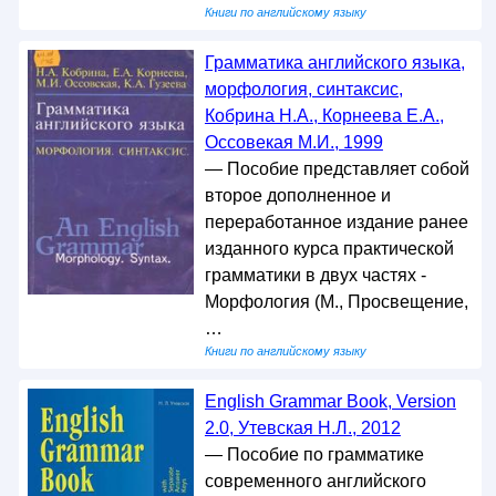
Книги по английскому языку
Грамматика английского языка,
морфология, синтаксис,
Кобрина Н.А., Корнеева Е.А.,
Оссовекая М.И., 1999
— Пособие представляет собой
второе дополненное и
переработанное издание ранее
изданного курса практической
грамматики в двух частях -
Морфология (М., Просвещение,
…
Книги по английскому языку
English Grammar Book, Version
2.0, Утевская Н.Л., 2012
— Пособие по грамматике
современного английского