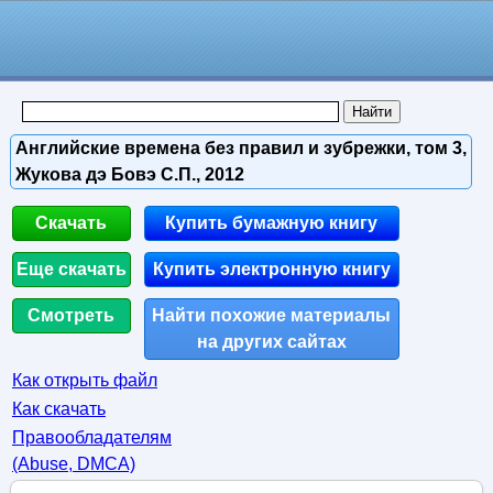
Английские времена без правил и зубрежки, том 3,
Жукова дэ Бовэ С.П., 2012
Скачать
Купить бумажную книгу
Еще скачать
Купить электронную книгу
Смотреть
Найти похожие материалы
на других сайтах
Как открыть файл
Как скачать
Правообладателям
(Abuse, DMСA)