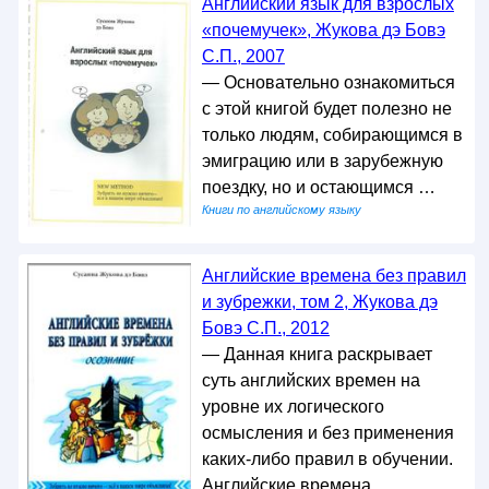
Английский язык для взрослых
«почемучек», Жукова дэ Бовэ
С.П., 2007
— Основательно ознакомиться
с этой книгой будет полезно не
только людям, собирающимся в
эмиграцию или в зарубежную
поездку, но и остающимся …
Книги по английскому языку
Английские времена без правил
и зубрежки, том 2, Жукова дэ
Бовэ С.П., 2012
— Данная книга раскрывает
суть английских времен на
уровне их логического
осмысления и без применения
каких-либо правил в обучении.
Английские времена …