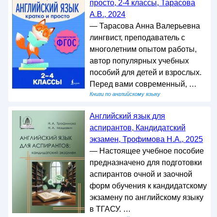
просто, 2-4 классы, Тарасова
А.В., 2024
— Тарасова Анна Валерьевна
лингвист, преподаватель с
многолетним опытом работы,
автор популярных учебных
пособий для детей и взрослых.
Перед вами современный, …
Книги по английскому языку
Английский язык для
аспирантов, Кандидатский
экзамен, Трофимова Н.А., 2025
— Настоящее учебное пособие
предназначено для подготовки
аспирантов очной и заочной
форм обучения к кандидатскому
экзамену по английскому языку
в ТГАСУ. …