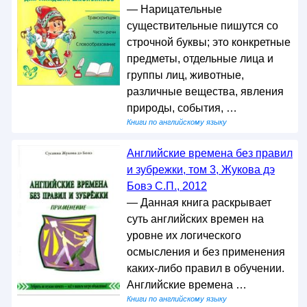
— Нарицательные
существительные пишутся со
строчной буквы; это конкретные
предметы, отдельные лица и
группы лиц, животные,
различные вещества, явления
природы, события, …
Книги по английскому языку
Английские времена без правил
и зубрежки, том 3, Жукова дэ
Бовэ С.П., 2012
— Данная книга раскрывает
суть английских времен на
уровне их логического
осмысления и без применения
каких-либо правил в обучении.
Английские времена …
Книги по английскому языку