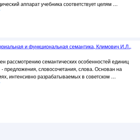
дический аппарат учебника соответствует целям …
у
гориальная и функциональная семантика, Климович И.Л.,
ен рассмотрению семантических особенностей единиц
 - предложения, словосочетания, слова. Основан на
ях, интенсивно разрабатываемых в советском …
у