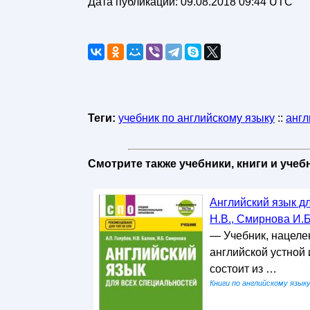
Дата публикации:
09.08.2018 09:44 UTC
Теги:
учебник по английскому языку
::
англ
Смотрите также учебники, книги и уче
Английский язык д
Н.В., Смирнова И.Б
— Учебник, нацеле
английской устной 
состоит из …
Книги по английскому язык