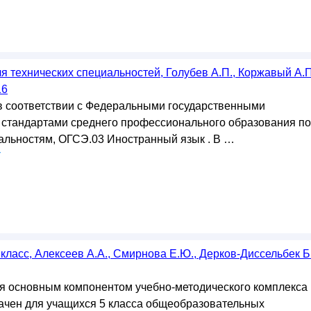
я технических специальностей, Голубев А.П., Коржавый А.П
16
в соответствии с Федеральными государственными
стандартами среднего профессионального образования по
альностям, ОГСЭ.03 Иностранный язык . В …
у
 класс, Алексеев А.А., Смирнова Е.Ю., Дерков-Диссельбек Б.
я основным компонентом учебно-методического комплекса
чен для учащихся 5 класса общеобразовательных