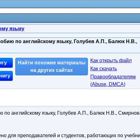
ому языку
обию по английскому языку, Голубев А.П., Балюк Н.В.,
Как открыть файл
игу
Найти похожие материалы
Как скачать
на других сайтах
нигу
Правообладателям
(Abuse, DMСA)
 по английскому языку, Голубев А.П., Балюк Н.В., Смирнов
о для преподавателей и студентов, работающих по учебн