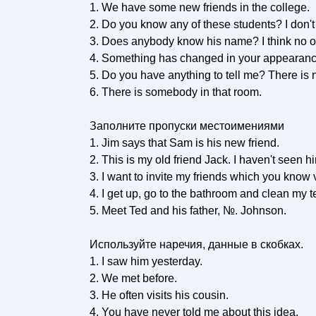
1. We have some new friends in the college.
2. Do you know any of these students? I don'
3. Does anybody know his name? I think no 
4. Something has changed in your appearance, 
5. Do you have anything to tell me? There is
6. There is somebody in that room.
Заполните пропуски местоимениями
1. Jim says that Sam is his new friend.
2. This is my old friend Jack. I haven't seen h
3. I want to invite my friends which you know 
4. I get up, go to the bathroom and clean my
5. Meet Ted and his father, №. Johnson.
Используйте наречия, данные в скобках.
1. I saw him yesterday.
2. We met before.
3. He often visits his cousin.
4. You have never told me about this idea.