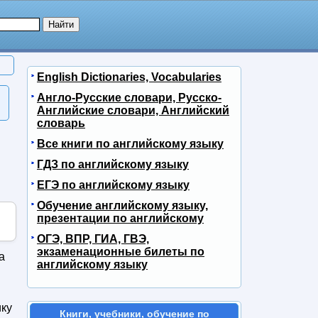
English Dictionaries, Vocabularies
Англо-Русские словари, Русско-
Английские словари, Английский
словарь
Все книги по английскому языку
ГДЗ по английскому языку
ЕГЭ по английскому языку
Обучение английскому языку,
презентации по английскому
ОГЭ, ВПР, ГИА, ГВЭ,
экзаменационные билеты по
а
английскому языку
ику
Книги, учебники, обучение по