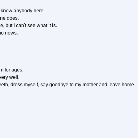
t know anybody here.
one does.
but I can't see what it is.
 no news.
im for ages.
very well.
 teeth, dress myself, say goodbye to my mother and leave home.