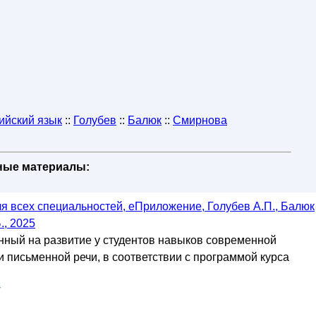
ийский язык
::
Голубев
::
Балюк
::
Смирнова
бные материалы:
ля всех специальностей, еПриложение, Голубев А.П., Балюк
., 2025
нный на развитие у студентов навыков современной
и письменной речи, в соответствии с программой курса
у