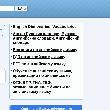
English Dictionaries, Vocabularies
Англо-Русские словари, Русско-
Английские словари, Английский
словарь
Все книги по английскому языку
ГДЗ по английскому языку
ЕГЭ по английскому языку
Обучение английскому языку,
презентации по английскому
ОГЭ, ВПР, ГИА, ГВЭ,
экзаменационные билеты по
английскому языку
Книги, учебники, обучение по