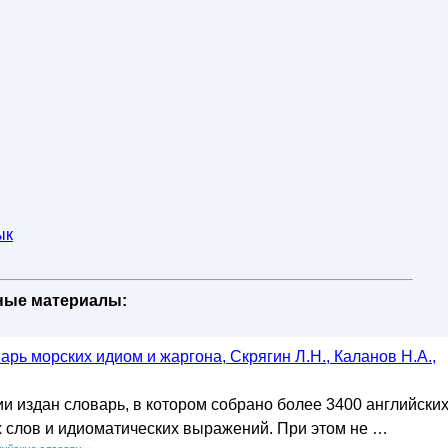
ык
бные материалы:
арь морских идиом и жаргона, Скрягин Л.Н., Каланов Н.А.,
и издан словарь, в котором собрано более 3400 английски
 слов и идиоматических выражений. При этом не …