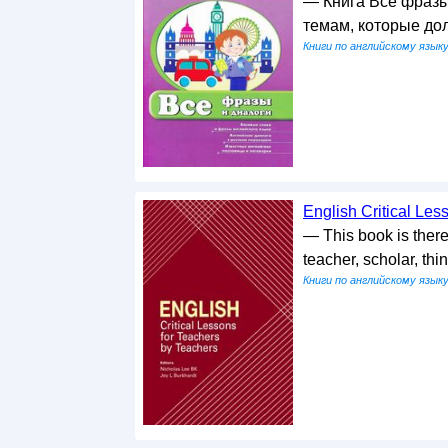
— Книга Все фразы
темам, которые до
Книги по английскому язык
English Critical Les
— This book is there
teacher, scholar, thi
Книги по английскому язык