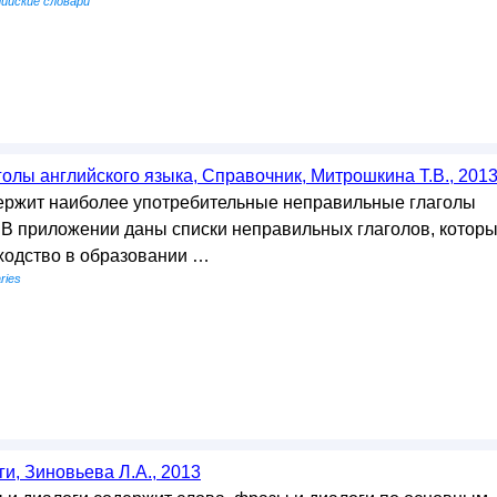
лийские словари
олы английского языка, Справочник, Митрошкина Т.В., 201
ержит наиболее употребительные неправильные глаголы
. В приложении даны списки неправильных глаголов, котор
ходство в образовании …
ries
и, Зиновьева Л.А., 2013