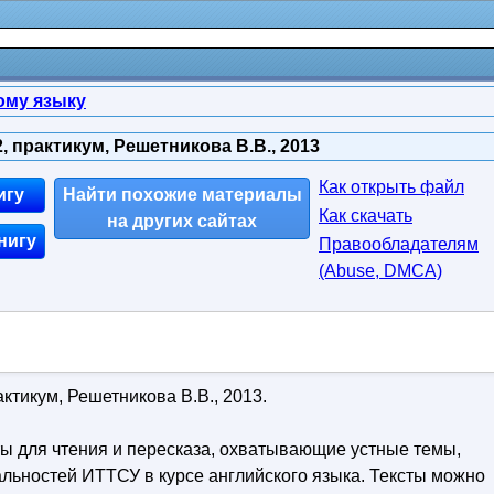
ому языку
, практикум, Решетникова В.В., 2013
Как открыть файл
игу
Найти похожие материалы
Как скачать
на других сайтах
нигу
Правообладателям
(Abuse, DMСA)
актикум, Решетникова В.В., 2013.
ы для чтения и пересказа, охватывающие устные темы,
льностей ИТТСУ в курсе английского языка. Тексты можно