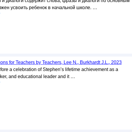
 и диалоги содержит слова, фразы и диалоги по основным
лжен усвоить ребенок в начальной школе. …
у
sons for Teachers by Teachers, Lee N., Burkhardt J.L., 2023
fore a celebration of Stephen’s lifetime achievement as a
nker, and educational leader and it …
у