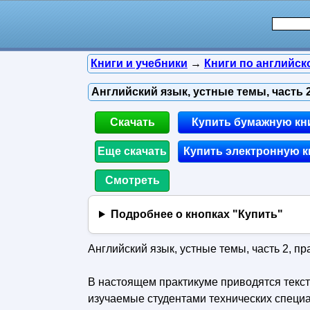
ые
,
Книги и учебники
→
Книги по английск
икум,
Английский язык, устные темы, часть 2
тникова
Скачать
Купить бумажную кн
Еще скачать
Купить электронную к
Смотреть
Подробнее о кнопках "Купить"
Английский язык, устные темы, часть 2, пр
В настоящем практикуме приводятся текст
изучаемые студентами технических специа