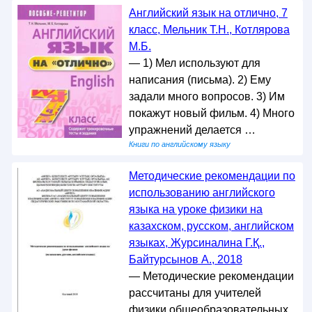
Английский язык на отлично, 7
класс, Мельник Т.Н., Котлярова
М.Б.
— 1) Мел используют для
написания (письма). 2) Ему
задали много вопросов. 3) Им
покажут новый фильм. 4) Много
упражнений делается …
Книги по английскому языку
Методические рекомендации по
использованию английского
языка на уроке физики на
казахском, русском, английском
языках, Журсиналина Г.Қ.,
Байтурсынов А., 2018
— Методические рекомендации
рассчитаны для учителей
физики общеобразовательных