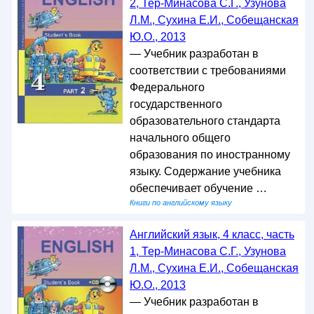
2, Тер-Минасова С.Г., Узунова
Л.М., Сухина Е.И., Собещанская
Ю.О., 2013
— Учебник разработан в
соответствии с требованиями
Федерального
государственного
образовательного стандарта
начального общего
образования по иностранному
языку. Содержание учебника
обеспечивает обучение …
Книги по английскому языку
Английский язык, 4 класс, часть
1, Тер-Минасова С.Г., Узунова
Л.М., Сухина Е.И., Собещанская
Ю.О., 2013
— Учебник разработан в