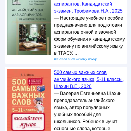
аспирантов, Кандидатский
экзамен, Трофимова Н.А., 2025
— Настоящее учебное пособие
предназначено для подготовки
аспирантов очной и заочной
форм обучения к кандидатскому
экзамену по английскому языку
в ТГАСУ. …
Книги по английскому языку
500 самых важных слов
английского языка, 5-11 классы,
Шахин В.Е., 2026
— Валерия Евгеньевна Шахин
преподаватель английского
языка, автор популярных
учебных пособий для
школьников. Ребенок выучит
основные слова, которые