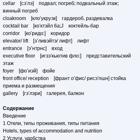
cellar [сэ'лэ] подвал; погреб; подвальный этаж;
винный погреб
cloakroom [кло'укру:м] гардероб, раздевалка
cocktail bar [ко'ктэйл 6а;J коктейль-бар
corridor [ко'ридо:] коридор
elevator/ lift [э’ливэйтэ/ лифт] лифт
entrance [э’нтрнс] вход
executive floor [игзэ'кьютив фло:] представительский
этаж
foyer [фо’иэй] фойе
front office/ reception [франт о’фис/ рисэ'пшн] стойка
приема и размещения
gallery [гэ'лэри] галерея, балкон
Содержание
Введение
1 Отели, типы проживания, типы питания
Hotels, types of accommodation and nutrition
2 Услуги, удобства