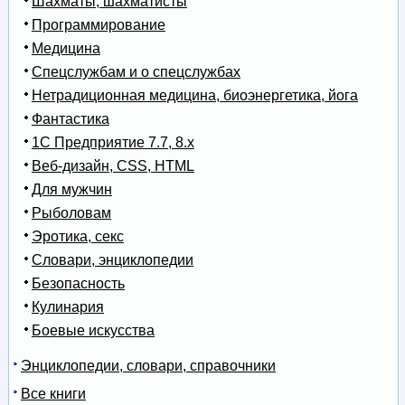
Шахматы, шахматисты
Программирование
Медицина
Спецслужбам и о спецслужбах
Нетрадиционная медицина, биоэнергетика, йога
Фантастика
1С Предприятие 7.7, 8.x
Веб-дизайн, CSS, HTML
Для мужчин
Рыболовам
Эротика, секс
Словари, энциклопедии
Безопасность
Кулинария
Боевые искусства
Энциклопедии, словари, справочники
Все книги