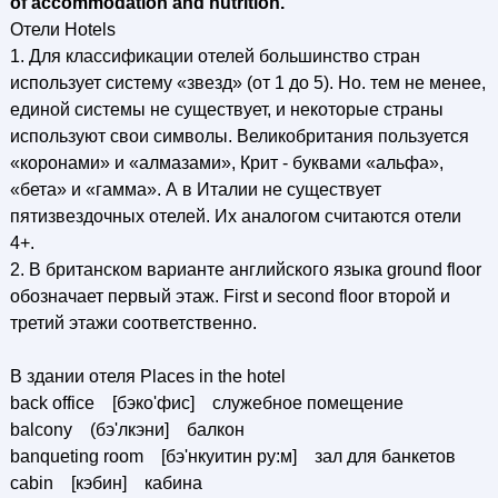
of accommodation and nutrition.
Отели Hotels
1. Для классификации отелей большинство стран
использует систему «звезд» (от 1 до 5). Но. тем не менее,
единой системы не существует, и некоторые страны
используют свои символы. Великобритания пользуется
«коронами» и «алмазами», Крит - буквами «альфа»,
«бета» и «гамма». А в Италии не существует
пятизвездочных отелей. Их аналогом считаются отели
4+.
2. В британском варианте английского языка ground floor
обозначает первый этаж. First и second floor второй и
третий этажи соответственно.
В здании отеля Places in the hotel
back office [бэко'фис] служебное помещение
balcony (бэ'лкэни] балкон
banqueting room [бэ'нкуитин ру:м] зал для банкетов
cabin [кэбин] кабина