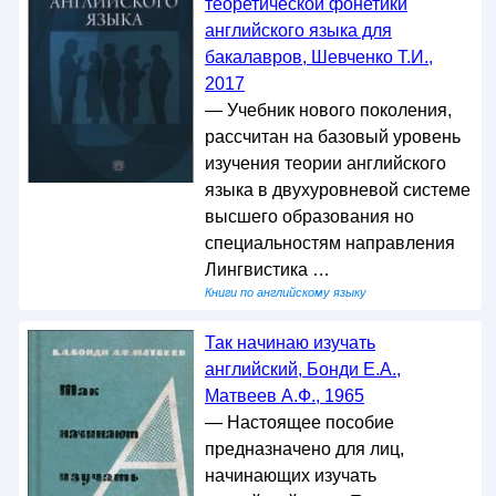
теоретической фонетики
английского языка для
бакалавров, Шевченко Т.И.,
2017
— Учебник нового поколения,
рассчитан на базовый уровень
изучения теории английского
языка в двухуровневой системе
высшего образования но
специальностям направления
Лингвистика …
Книги по английскому языку
Так начинаю изучать
английский, Бонди Е.А.,
Матвеев А.Ф., 1965
— Настоящее пособие
предназначено для лиц,
начинающих изучать