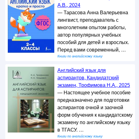
А.В., 2024
— Тарасова Анна Валерьевна
лингвист, преподаватель с
многолетним опытом работы,
автор популярных учебных
пособий для детей и взрослых.
Перед вами современный, …
Книги по английскому языку
Английский язык для
аспирантов, Кандидатский
экзамен, Трофимова Н.А., 2025
— Настоящее учебное пособие
предназначено для подготовки
аспирантов очной и заочной
форм обучения к кандидатскому
экзамену по английскому языку
в ТГАСУ. …
Книги по английскому языку