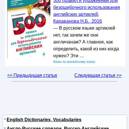
500 правил и упражнений для
безошибочного использования
английских артиклей,
Караванова Н.Б., 2016
— В русском языке артиклей
нет, так зачем же они
англичанам? А главное, как
определить, какой из них когда
нужен? Эти …
Книги по английскому языку
<< Предыдущая статья
Следующая статья >>
English Dictionaries, Vocabularies
Англо-Русские словари, Русско-Английские