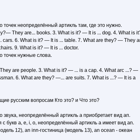
 точек неопределённый артикль там, где это нужно.
ey?— They are... books. 3. What is it? — It is ... dog. 4. What is it
.. cars. 6. What is it? — It is ... table. 7. What are they? — They a
airs. 9. What is it? — It is ... doctor.
о точек нужные слова.
— They are people. 3. What is it? — ... is a cap. 4. What arc ...? —
ssman. 6. What are they? —... are suits. 7. What is ...? — It is a
щие русским вопросам Кто это? и Что это?
 звука, неопределённый артикль а приобретает вид ап.
 букв а, е, i, о, неопределённый артикль а имеет вид аn.
модель 12), an inn-гостиница (модель 13), an ocean - океан