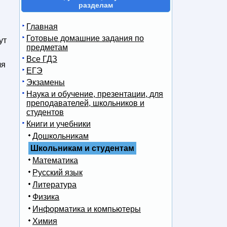
разделам
Главная
Готовые домашние задания по
ут
предметам
Все ГДЗ
ля
ЕГЭ
Экзамены
Наука и обучение, презентации, для
преподавателей, школьников и
студентов
Книги и учебники
Дошкольникам
Школьникам и студентам
Математика
Русский язык
Литература
Физика
Информатика и компьютеры
Химия