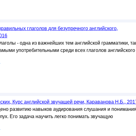
равильных глаголов для безупречного английского,
016
аголы - одна из важнейших тем английской грамматики, та
самыми употребительными среди всех глаголов английского
у
ских, Курс английской звучащей речи, Караванова Н.Б., 201
ено развитию навыков аудирования слушания и понимани
лух. Его задача научить легко понимать звучащую
у