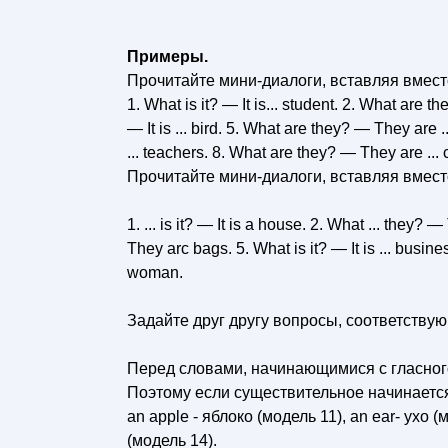
Примеры.
Прочитайте мини-диалоги, вставляя вместо
1. What is it? — It is... student. 2. What are th
— It is ... bird. 5. What are they? — They are .
... teachers. 8. What are they? — They are ... ch
Прочитайте мини-диалоги, вставляя вмест
1. ... is it? — It is a house. 2. What ... they? 
They arc bags. 5. What is it? — It is ... busine
woman.
Задайте друг другу вопросы, соответствую
Перед словами, начинающимися с гласного
Поэтому если существительное начинается с
an apple - яблоко (модель 11), an ear- ухо (
(модель 14).