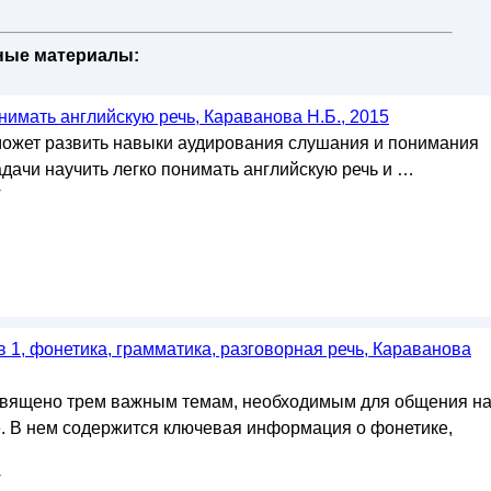
бные материалы:
нимать английскую речь, Караванова Н.Б., 2015
ожет развить навыки аудирования слушания и понимания
задачи научить легко понимать английскую речь и …
у
в 1, фонетика, грамматика, разговорная речь, Караванова
священо трем важным темам, необходимым для общения н
. В нем содержится ключевая информация о фонетике,
у