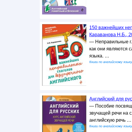
150 важнейших неп
Караванова Н.Б., 2
— Неправильные гл
как они являются 
языка. …
Книги по английскому язык
Английский для рус
— Пособие посвящ
звучащей речи на с
английскую речь …
Книги по английскому язык