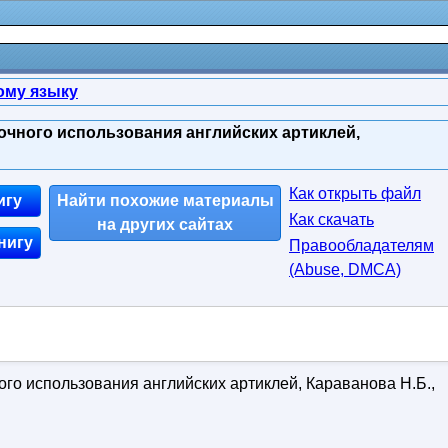
ому языку
очного использования английских артиклей,
Как открыть файл
игу
Найти похожие материалы
Как скачать
на других сайтах
нигу
Правообладателям
(Abuse, DMСA)
го использования английских артиклей, Караванова Н.Б.,