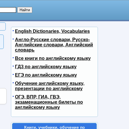
English Dictionaries, Vocabularies
Англо-Русские словари, Русско-
Английские словари, Английский
словарь
Все книги по английскому языку
ГДЗ по английскому языку
ЕГЭ по английскому языку
Обучение английскому языку,
презентации по английскому
ОГЭ, ВПР, ГИА, ГВЭ,
экзаменационные билеты по
английскому языку
Книги, учебники, обучение по