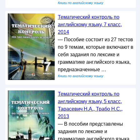
Книги по английскому языку
Тематический контроль по
английскому языку, 7 класс,
2014
— Пособие состоит из 27 тестов
по 9 темам, которые включают в
себя задания по лексике и
грамматике английского языка,
предназначенные …
Книги по английскому языку
Тематический контроль по
английскому языку, 5 класс,
Тарасевич Н.А., Трабо Н.С.,
2013
— В пособии представлены
задания по лексике и
грамматике английского языка,