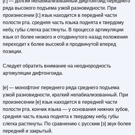
[i:] — долгий нелабиализованный дифтонгоид переднего
ряда высокого подъема узкой разновидности. При
произнесении [i:] язык находится в передней части
полости рта. средняя часть языка поднята к твердому
небу, губы слегка растянуты. В процессе артикуляции
язык от более низкого и отодвинутого назад положения
переходит к более высокой и продвинутой вперед
позиции.
Следует обратить внимание на неоднородность
артикуляции дифтонгоида.
[е] — монофтонг переднего ряда среднего подъема
узкой разновидности, краткий нелабиализованный. При
произнесении [е] язык находится в передней части
полости рта. кончик языка — у основания нижних зубов,
средняя часть языка поднята к твердому небу, губы
слегка растянуты. По сравнению с русским [э] звук более
передний и закрытый.