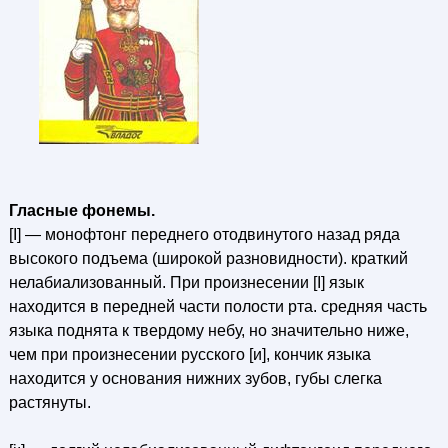
Гласные фонемы.
[I] — монофтонг переднего отодвинутого назад ряда
высокого подъема (широкой разновидности). краткий
нелабиализованный. При произнесении [I] язык
находится в передней части полости рта. средняя часть
языка поднята к твердому небу, но значительно ниже,
чем при произнесении русского [и], кончик языка
находится у основания нижних зубов, губы слегка
растянуты.