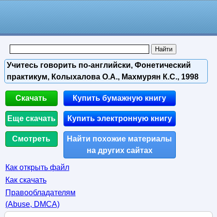
Учитесь говорить по-английски, Фонетический
практикум, Колыхалова О.А., Махмурян К.С., 1998
Скачать
Купить бумажную книгу
Еще скачать
Купить электронную книгу
Смотреть
Найти похожие материалы
на других сайтах
Как открыть файл
Как скачать
Правообладателям
(Abuse, DMСA)