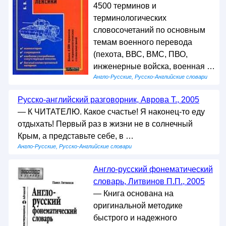
4500 терминов и
терминологических
словосочетаний по основным
темам военного перевода
(пехота, ВВС, ВМС, ПВО,
инженерные войска, военная …
Англо-Русские, Русско-Английские словари
Русско-английский разговорник, Аврова Т., 2005
— К ЧИТАТЕЛЮ. Какое счастье! Я наконец-то еду
отдыхать! Первый раз в жизни не в солнечный
Крым, а представьте себе, в …
Англо-Русские, Русско-Английские словари
Англо-русский фонематический
словарь, Литвинов П.П., 2005
— Книга основана на
оригинальной методике
быстрого и надежного