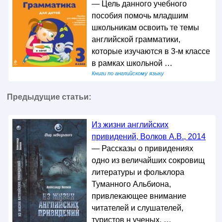
— Цель данного учебного
пособия помочь младшим
школьникам освоить те темы
английской грамматики,
которые изучаются в 3-м классе
в рамках школьной …
Книги по английскому языку
Предыдущие статьи:
Из жизни английских
привидений, Волков А.В., 2014
— Рассказы о привидениях
одно из величайших сокровищ
литературы и фольклора
Туманного Альбиона,
привлекающее внимание
читателей и слушателей,
туристов н ученых. …