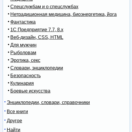
Спецслужбам и о спецслужбах
Нетрадиционная медицина, биоэнергетика, йога
Фантастика
1С Предприятие 7.7, 8.x
Веб-дизайн, CSS, HTML
Для мужчин
Рыболовам
Эротика, секс
Словари, энциклопедии
Безопасность
Кулинария
Боевые искусства
Энциклопедии, словари, справочники
Все книги
Другое
Найти