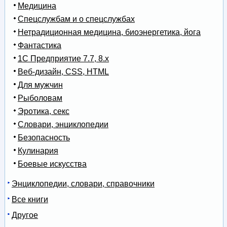
Медицина
Спецслужбам и о спецслужбах
Нетрадиционная медицина, биоэнергетика, йога
Фантастика
1С Предприятие 7.7, 8.x
Веб-дизайн, CSS, HTML
Для мужчин
Рыболовам
Эротика, секс
Словари, энциклопедии
Безопасность
Кулинария
Боевые искусства
Энциклопедии, словари, справочники
Все книги
Другое