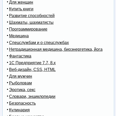
Для женщин
Купить книги
Развитие способностей
Шахматы, шахматисты
Программирование
Медицина
Спецслужбам и о спецслужбах
Нетрадиционная медицина, биоэнергетика, йога
Фантастика
1С Предприятие 7.7, 8.x
Веб-дизайн, CSS, HTML
Для мужчин
Рыболовам
Эротика, секс
Словари, энциклопедии
Безопасность
Кулинария