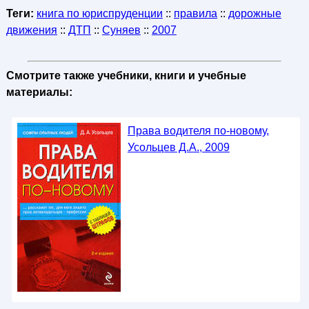
Теги:
книга по юриспруденции
::
правила
::
дорожные
движения
::
ДТП
::
Суняев
::
2007
Смотрите также учебники, книги и учебные
материалы:
Права водителя по-новому,
Усольцев Д.А., 2009