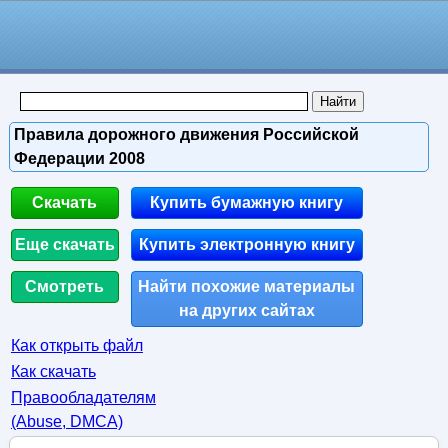
Правила дорожного движения Российской
Федерации 2008
Скачать
Купить бумажную книгу
Еще скачать
Купить электронную книгу
Смотреть
Найти похожие материалы
на других сайтах
Как открыть файл
Как скачать
Правообладателям
(Abuse, DMСA)