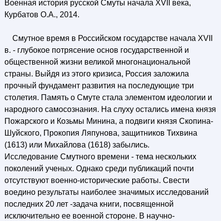
Военная история русской Смуты начала XVII века,
Курбатов О.А., 2014.
Смутное время в Российском государстве начала XVII
в. - глубокое потрясение основ государственной и
общественной жизни великой многонациональной
страны. Выйдя из этого кризиса, Россия заложила
прочный фундамент развития на последующие три
столетия. Память о Смуте стала элементом идеологии и
народного самосознания. На слуху остались имена князя
Пожарского и Козьмы Минина, а подвиги князя Скопина-
Шуйского, Прокопия Ляпунова, защитников Тихвина
(1613) или Михайлова (1618) забылись.
Исследование Смутного времени - тема нескольких
поколений ученых. Однако среди публикаций почти
отсутствуют военно-исторические работы. Свести
воедино результаты наиболее значимых исследований
последних 20 лет -задача книги, посвященной
исключительно ее военной стороне. В научно-