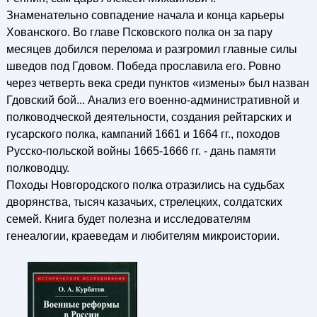
Знаменательно совпадение начала и конца карьеры
Хованского. Во главе Псковского полка он за пару
месяцев добился перелома и разгромил главные силы
шведов под Гдовом. Победа прославила его. Ровно
через четверть века среди пунктов «измены» был назван
Гдовский бой... Анализ его военно-административной и
полководческой деятельности, создания рейтарских и
гусарского полка, кампаний 1661 и 1664 гг., походов
Русско-польской войны 1665-1666 гг. - дань памяти
полководцу.
Походы Новгородского полка отразились на судьбах
дворянства, тысяч казачьих, стрелецких, солдатских
семей. Книга будет полезна и исследователям
генеалогии, краеведам и любителям микроистории.