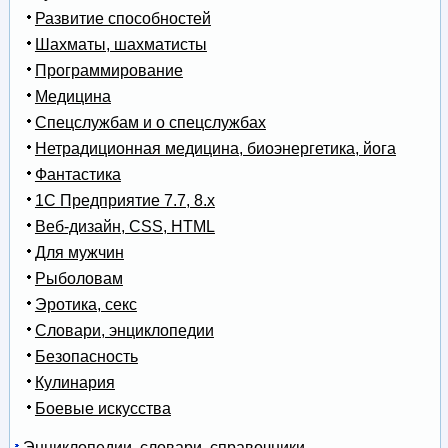
Развитие способностей
Шахматы, шахматисты
Программирование
Медицина
Спецслужбам и о спецслужбах
Нетрадиционная медицина, биоэнергетика, йога
Фантастика
1С Предприятие 7.7, 8.x
Веб-дизайн, CSS, HTML
Для мужчин
Рыболовам
Эротика, секс
Словари, энциклопедии
Безопасность
Кулинария
Боевые искусства
Энциклопедии, словари, справочники