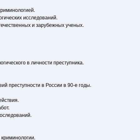
криминологией.
огических исследований.
отечественных и зарубежных ученых.
огического в личности преступника.
ий преступности в России в 90-е годы.
ействия.
бот.
последований.
а криминологии.