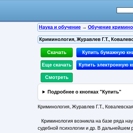
Наука и обучение
→
Обучение кримино
Криминология, Журавлев Г.Т., Ковалевск
Скачать
Купить бумажную кн
Еще скачать
Купить электронную к
Смотреть
Подробнее о кнопках "Купить"
Криминология, Журавлев Г.Т., Ковалевская 
Криминология возникла на базе ряда наук 
судебной психологии и др. В дальнейшем 