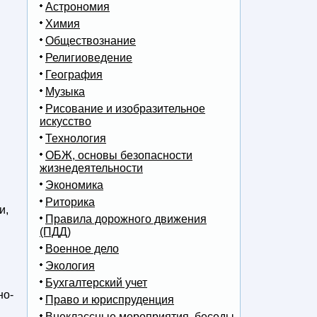
Астрономия
Химия
Обществознание
Религиоведение
География
Музыка
Рисование и изобразительное
искусство
Технология
ОБЖ, основы безопасности
жизнедеятельности
Экономика
Риторика
и,
Правила дорожного движения
(ПДД)
Военное дело
Экология
Бухгалтерский учет
но-
Право и юриспруденция
Внеклассные мероприятия, беседы