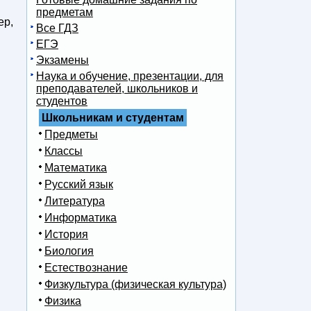
предметам
ер,
Все ГДЗ
ЕГЭ
Экзамены
Наука и обучение, презентации, для
преподавателей, школьников и
студентов
Школьникам и студентам
Предметы
Классы
Математика
Русский язык
Литература
Информатика
История
Биология
Естествознание
Физкультура (физическая культура)
Физика