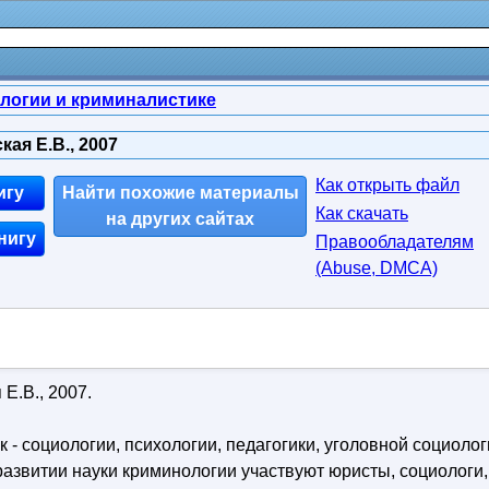
логии и криминалистике
ая Е.В., 2007
Как открыть файл
игу
Найти похожие материалы
Как скачать
на других сайтах
нигу
Правообладателям
(Abuse, DMСA)
Е.В., 2007.
- социологии, психологии, педагогики, уголовной социолог
развитии науки криминологии участвуют юристы, социологи,