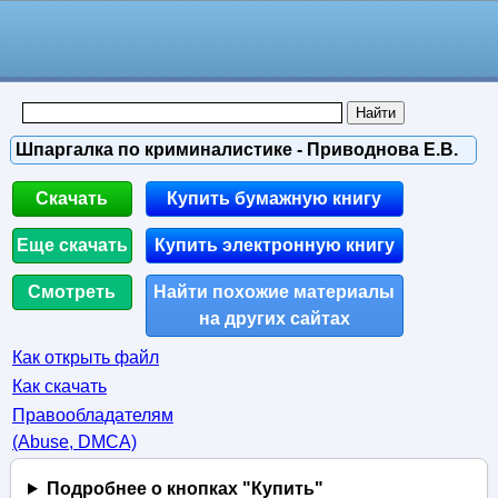
Шпаргалка по криминалистике - Приводнова Е.В.
Скачать
Купить бумажную книгу
Еще скачать
Купить электронную книгу
Смотреть
Найти похожие материалы
на других сайтах
Как открыть файл
Как скачать
Правообладателям
(Abuse, DMСA)
Подробнее о кнопках "Купить"