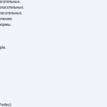
агательных.
лагательных.
лагательных.
ючения.
формы.
ple.
erfect.