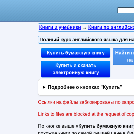
Книги и учебники
→
Книги по английск
Полный курс английского языка для на
Купить бумажную книгу
Найти 
на
Купить и скачать
электронную книгу
Подробнее о кнопках "Купить"
Ссылки на файлы заблокированы по запро
Links to files are blocked at the request of co
По кнопке выше
«Купить бумажную книг
похожие книги по самой лучшей цене в б