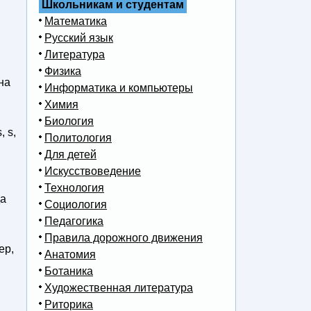
Школьникам и студентам
Математика
Русский язык
Литература
Физика
на
Информатика и компьютеры
Химия
Биология
 s,
Политология
Для детей
Искусствоведение
Технология
да
Социология
Педагогика
Правила дорожного движения
ер,
Анатомия
Ботаника
Художественная литература
Риторика