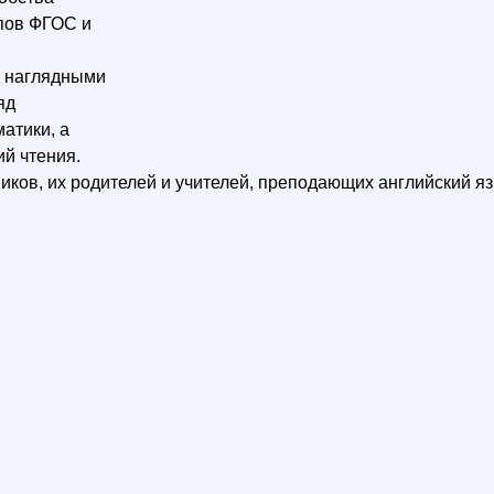
ипов ФГОС и
с наглядными
яд
атики, а
ий чтения.
ков, их родителей и учителей, преподающих английский я