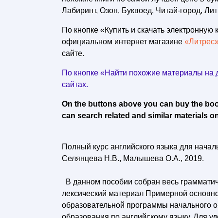
Лабиринт, Озон, Буквоед, Читай-город, Лит
По кнопке «Купить и скачать электронную к
официальном интернет магазине
«Литрес
сайте.
По кнопке «Найти похожие материалы на д
сайтах.
On the buttons above you can buy the book 
can search related and similar materials on
Полный курс английского языка для начал
Селянцева Н.В., Малышева О.А., 2019.
В данном пособии собран весь грамматич
лексический материал Примерной основн
образовательной программы начального 
образования по английскому языку. Для у