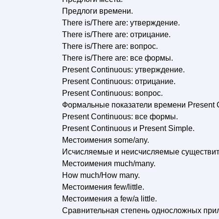
Предлоги времени.
There is/There are: утверждение.
There is/There are: отрицание.
There is/There are: вопрос.
There is/There are: все формы.
Present Continuous: утверждение.
Present Continuous: отрицание.
Present Continuous: вопрос.
Формальные показатели времени Present C
Present Continuous: все формы.
Present Continuous и Present Simple.
Местоимения some/any.
Исчисляемые и неисчисляемые существит
Местоимения much/many.
How much/How many.
Местоимения few/little.
Местоимения a few/а little.
Сравнительная степень односложных при