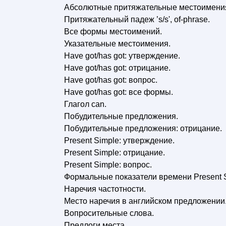
Абсолютные притяжательные местоимени
Притяжательный падеж ’s/s', of-phrase.
Все формы местоимений.
Указательные местоимения.
Have got/has got: утверждение.
Have got/has got: отрицание.
Have got/has got: вопрос.
Have got/has got: все формы.
Глагол can.
Побудительные предложения.
Побудительные предложения: отрицание.
Present Simple: утверждение.
Present Simple: отрицание.
Present Simple: вопрос.
Формальные показатели времени Present S
Наречия частотности.
Место наречия в английском предложении
Вопросительные слова.
Предлоги места.