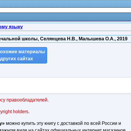
ому языку
чальной школы, Селянцева Н.В., Малышева О.А., 2019
похожие материалы
 других сайтах
су правообладателей.
pyright holders.
у»
можно купить эту книгу с доставкой по всей России и
умажном виде на сайтах официальных интернет магазинов