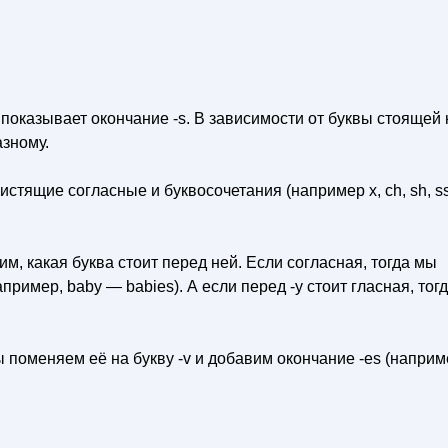
показывает окончание -s. В зависимости от буквы стоящей 
азному.
стящие согласные и буквосочетания (например х, ch, sh, ss,
рим, какая буква стоит перед ней. Если согласная, тогда мы
пример, baby — babies). А если перед -у стоит гласная, тог
мы поменяем её на букву -v и добавим окончание -es (наприм