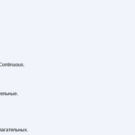
ontinuous.
ельные.
лагательных.