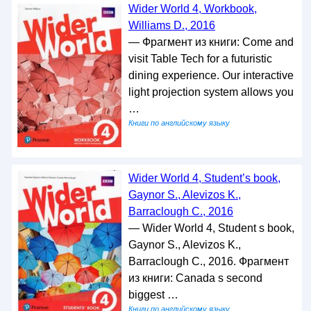
Wider World 4, Workbook,
Williams D., 2016
— Фрагмент из книги: Come and
visit Table Tech for a futuristic
dining experience. Our interactive
light projection system allows you
…
Книги по английскому языку
Wider World 4, Student’s book,
Gaynor S., Alevizos K.,
Barraclough C., 2016
— Wider World 4, Student s book,
Gaynor S., Alevizos K.,
Barraclough C., 2016. Фрагмент
из книги: Canada s second
biggest …
Книги по английскому языку