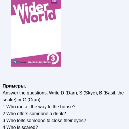
Примеры.
Answer the questions. Write D (Dan), S (Skye), B (Basil, the
snake) or G (Gran).
1 Who ran all the way to the house?
2 Who offers someone a drink?
3 Who tells someone to close their eyes?
4 Who is scared?