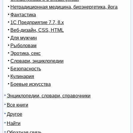
Нетрадиционная медицина, биоэнергетика, йога
Фантастика
1С Предприятие 7.7, 8.x
Веб-дизайн, CSS, HTML
Для мужчин
Рыболовам
Эротика, секс
Словари, энциклопедии
Безопасность
Кулинария
Боевые искусства
Энциклопедии, словари, справочники
Все книги
Другое
Найти
Обратная связь