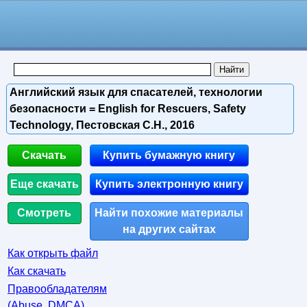
Английский язык для спасателей, технологии
безопасности = English for Rescuers, Safety
Technology, Пестовская С.Н., 2016
Скачать
Купить бумажную книгу
Еще скачать
Купить электронную книгу
Смотреть
Найти похожие материалы
на других сайтах
Как открыть файл
Как скачать
Правообладателям
(Abuse, DMСA)