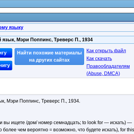
ому языку
 язык, Мэри Поппинс, Треверс П., 1934
Как открыть файл
игу
Найти похожие материалы
Как скачать
на других сайтах
нигу
Правообладателям
(Abuse, DMСA)
к, Мэри Поппинс, Треверс П., 1934.
сли вы ищете /дом/ номер семнадцать; to look for — искать) —
а это более чем вероятно = возможно, что будете искать), for thi