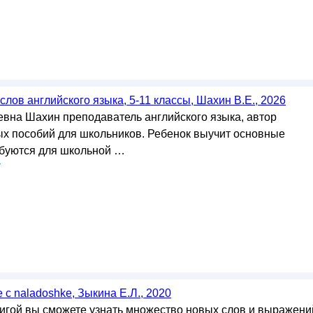
лов английского языка, 5-11 классы, Шахин В.Е., 2026
вна Шахин преподаватель английского языка, автор
х пособий для школьников. Ребенок выучит основные
ебуются для школьной …
у
с naladoshke, Зыкина Е.Л., 2020
нигой вы сможете узнать множество новых слов и выражени