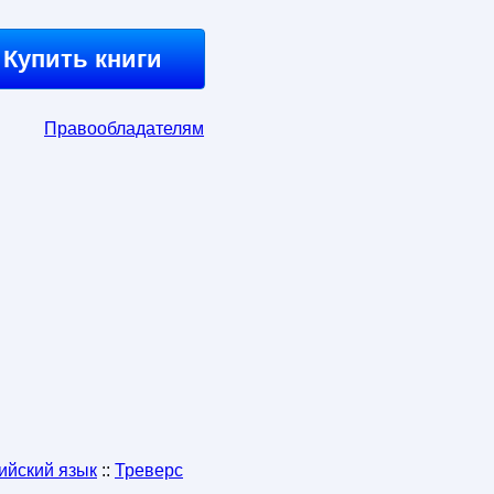
Купить книги
Правообладателям
ийский язык
::
Треверс