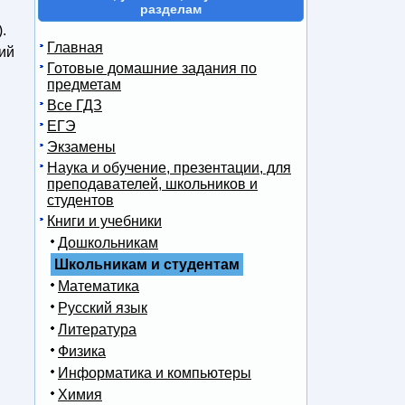
разделам
.
Главная
кий
Готовые домашние задания по
предметам
Все ГДЗ
ЕГЭ
Экзамены
Наука и обучение, презентации, для
преподавателей, школьников и
студентов
Книги и учебники
Дошкольникам
Школьникам и студентам
Математика
Русский язык
Литература
Физика
Информатика и компьютеры
Химия