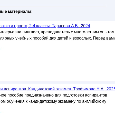
бные материалы:
атко и просто, 2-4 классы, Тарасова А.В., 2024
алерьевна лингвист, преподаватель с многолетним опытом
улярных учебных пособий для детей и взрослых. Перед вам
у
я аспирантов, Кандидатский экзамен, Трофимова Н.А., 202
ое пособие предназначено для подготовки аспирантов
орм обучения к кандидатскому экзамену по английскому
у