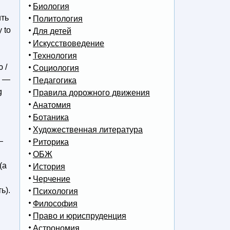
Биология
ить
Политология
 to
Для детей
Искусствоведение
Технология
 /
Социология
p —
Педагогика
g
Правила дорожного движения
Анатомия
Ботаника
Художественная литература
—
Риторика
ОБЖ
(а
История
Черчение
ь).
Психология
Философия
Право и юриспруденция
Астрономия