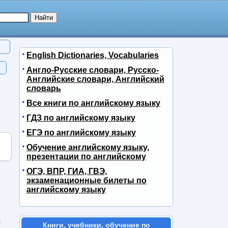
English Dictionaries, Vocabularies
Англо-Русские словари, Русско-
Английские словари, Английский
словарь
Все книги по английскому языку
ГДЗ по английскому языку
ЕГЭ по английскому языку
Обучение английскому языку,
презентации по английскому
ОГЭ, ВПР, ГИА, ГВЭ,
экзаменационные билеты по
английскому языку
s
Книги, учебники, обучение по