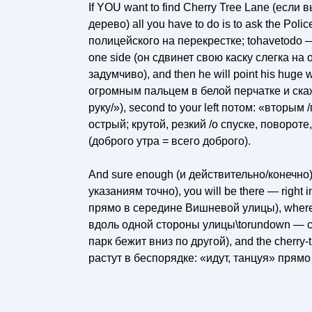
If YOU want to find Cherry Tree Lane (если
дерево) all you have to do is to ask the Pol
полицейского на перекрестке; tohavetodo — 
one side (он сдвинет свою каску слегка на о
задумчиво), and then he will point his huge
огромным пальцем в белой перчатке и скажет
руку/»), second to your left потом: «вторым
острый; крутой, резкий /о спуске, повороте, 
(доброго утра = всего доброго).
And sure enough (и действительно/конечно), 
указаниям точно), you will be there — right
прямо в середине Вишневой улицы), where 
вдоль одной стороны улицы\torundown — сбе
парк бежит вниз по другой), and the cherry
растут в беспорядке: «идут, танцуя» прям