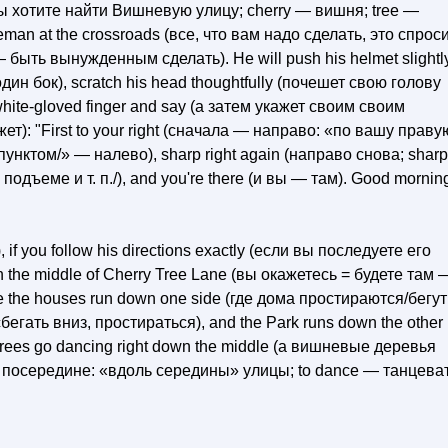
 вы хотите найти Вишневую улицу; cherry — вишня; tree —
iceman at the crossroads (все, что вам надо сделать, это спрос
быть вынужденным сделать). Не will push his helmet slightly
дин бок), scratch his head thoughtfully (почешет свою голову
 white-gloved finger and say (а затем укажет своим своим
): "First to your right (сначала — направо: «по вашу правую
 /пунктом/» — налево), sharp right again (направо снова; shar
подъеме и т. п./), and you're there (и вы — там). Good mornin
if you follow his directions exactly (если вы последуете его
 in the middle of Cherry Tree Lane (вы окажетесь = будете там 
the houses run down one side (где дома простираются/бегут
гать вниз, простираться), and the Park runs down the other 
-trees go dancing right down the middle (а вишневые деревья
о посередине: «вдоль середины» улицы; to dance — танцеват