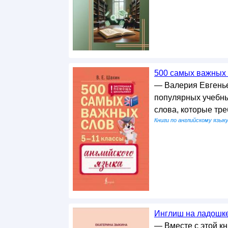
500 самых важных с
— Валерия Евгенье
популярных учебны
слова, которые тр
Книги по английскому язык
Инглиш на ладошке 
— Вместе с этой к