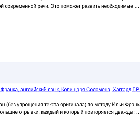
й современной речи. Это поможет развить необходимые …
у
Франка, английский язык, Копи царя Соломона, Хаггард Г.Р.
н (без упрощения текста оригинала) по методу Ильи Франк
ебольшие отрывки, каждый и который повторяется дважды: 
у