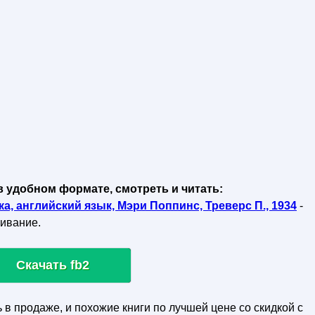
в удобном формате, смотреть и читать:
а, английский язык, Мэри Поппинс, Треверс П., 1934
-
чивание.
Скачать fb2
ь в продаже, и похожие книги по лучшей цене со скидкой с