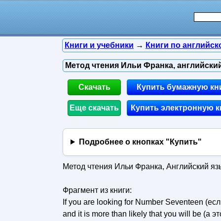
Книги и учебники
→
Книги по английск
Метод чтения Ильи Франка, английский
Скачать
Купить бумажную кн
Еще скачать
Купить электронную к
Подробнее о кнопках "Купить"
Метод чтения Ильи Франка, Английский язы
Фрагмент из книги:
If you are looking for Number Seventeen (е
and it is more than likely that you will be (