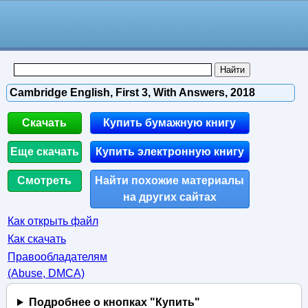
Cambridge English, First 3, With Answers, 2018
Скачать
Купить бумажную книгу
Еще скачать
Купить электронную книгу
Смотреть
Найти похожие материалы
на других сайтах
Как открыть файл
Как скачать
Правообладателям
(Abuse, DMСA)
Подробнее о кнопках "Купить"