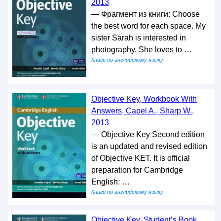
2013
— Фрагмент из книги: Choose
the best word for each space. My
sister Sarah is interested in
photography. She loves to …
Книги по английскому языку
Objective Key, Workbook With
Answers, Capel A., Sharp W.,
2013
— Objective Key Second edition
is an updated and revised edition
of Objective KET. It is official
preparation for Cambridge
English: …
Книги по английскому языку
Objective Key, Student’s Book