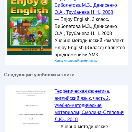
Биболетова М.З., Денисенко
О.А., Трубанева Н.Н., 2008
— Enjoy English. 3 класс.
Биболетова М.З., Денисенко
О.А., Трубанева Н.Н. 2008
Учебно-методический комплект
Enjoy English (3 класс) является
продолжением УМК …
Книги по английскому языку
Следующие учебники и книги:
Теоретическая фонетика,
английский язык, часть 2,
учебно-методические
материалы, Смолина-Степович
Л.Ю., 2018
— Учебно-методические