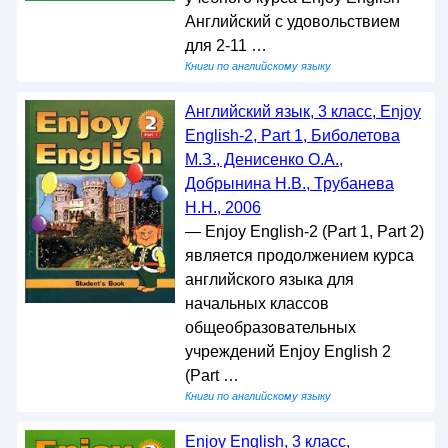
Английский с удовольствием
для 2-11 …
Книги по английскому языку
Английский язык, 3 класс, Enjoy
English-2, Part 1, Биболетова
М.З., Денисенко О.А.,
Добрынина Н.В., Трубанева
Н.Н., 2006
— Enjoy English-2 (Part 1, Part 2)
является продолжением курса
английского языка для
начальных классов
общеобразовательных
учреждений Enjoy English 2
(Part …
Книги по английскому языку
Enjoy English, 3 класс,