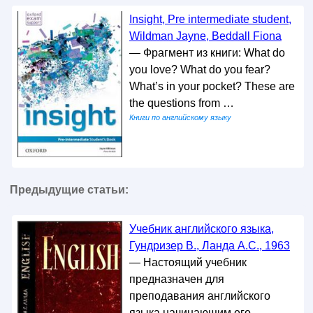
Insight, Pre intermediate student,
Wildman Jayne, Beddall Fiona
— Фрагмент из книги: What do
you love? What do you fear?
What’s in your pocket? These are
the questions from …
Книги по английскому языку
Предыдущие статьи:
Учебник английского языка,
Гундризер В., Ланда А.С., 1963
— Настоящий учебник
предназначен для
преподавания английского
языка начинающим его