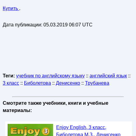
Купить
.
Дата публикации:
05.03.2019 06:07 UTC
Теги:
учебник по английскому языку
::
английский язык
::
3 класс
::
Биболетова
::
Денисенко
::
Трубанева
Смотрите также учебники, книги и учебные
материалы:
Enjoy English, 3 класс,
Биболетова М.З., Денисенко