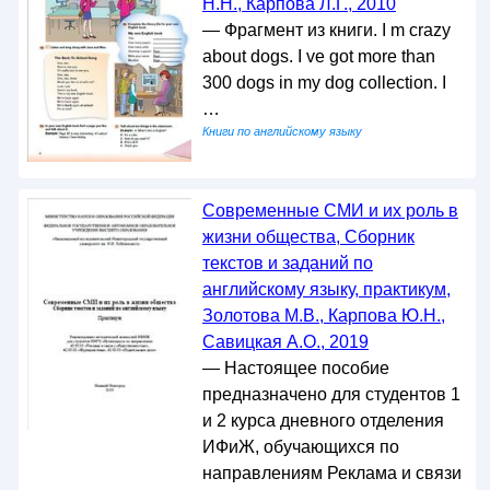
Н.Н., Карпова Л.Г., 2010
— Фрагмент из книги. I m crazy
about dogs. I ve got more than
300 dogs in my dog collection. I
…
Книги по английскому языку
Современные СМИ и их роль в
жизни общества, Сборник
текстов и заданий по
английскому языку, практикум,
Золотова М.В., Карпова Ю.Н.,
Савицкая А.О., 2019
— Настоящее пособие
предназначено для студентов 1
и 2 курса дневного отделения
ИФиЖ, обучающихся по
направлениям Реклама и связи