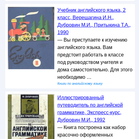
Учебник английского языка, 2
класс, Верещагина И.Н.,
Дубровин М.И., Притыкина Т.А.,
1990
— Вы приступаете к изучению
английского языка. Вам
предстоит работать в классе
под руководством учителя и
дома самостоятельно. Для этого
необходимо …
Книги по английскому языку
Иллюстрированный
путеводитель по английской
грамматике, Экспресс-курс,
Дубровин М.И., 1992
— Книга построена как набор
красочно оформленных