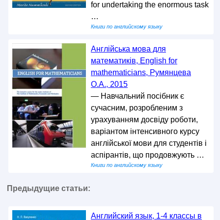
for undertaking the enormous task
…
Книги по английскому языку
Англійська мова для
математиків, English for
mathematicians, Румянцева
О.А., 2015
— Навчальний посібник є
сучасним, розробленим з
урахуванням досвіду роботи,
варіантом інтенсивного курсу
англійської мови для студентів і
аспірантів, що продовжують …
Книги по английскому языку
Предыдущие статьи:
Английский язык, 1-4 классы в