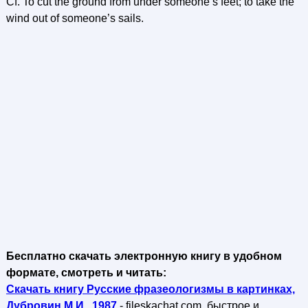
Cf. To cut the ground from under someone’s feet; to take the
wind out of someone’s sails.
Бесплатно скачать электронную книгу в удобном
формате, смотреть и читать:
Скачать книгу Русские фразеологизмы в картинках,
Дубровин М.И., 1987
- fileskachat.com, быстрое и