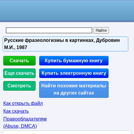
Русские фразеологизмы в картинках, Дубровин
М.И., 1987
Скачать
Купить бумажную книгу
Еще скачать
Купить электронную книгу
Смотреть
Найти похожие материалы
на других сайтах
Как открыть файл
Как скачать
Правообладателям
(Abuse, DMСA)